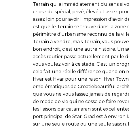
Terrain qui a immédiatement du sens si 
chose de spécial, privé, élevé et assez pro
assez loin pour avoir l'impression d'avoir de
est que le Terrain se trouve dans la zone 
périmètre d'urbanisme reconnu de la ville. 
Terrain à vendre, mais Terrain, vous pouv
bon endroit, c'est une autre histoire. Un a
accès routier passe actuellement par le 
vous voulez voir à ce stade. C'est un prog
cela fait une réelle différence quand on re
Hvar est Hvar pour une raison. Hvar Town e
emblématiques de Croatiebeautiful archit
que vous ne vous lassez jamais de regarde
de mode de vie qui ne cesse de faire reve
les liaisons par catamaran sont excellentes e
port principal de Stari Grad est à enviro
sur une seule route ou une seule saison