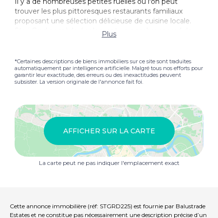
Il y a de nombreuses petites ruelles où l'on peut
trouver les plus pittoresques restaurants familiaux
proposant une sélection délicieuse de cuisine locale.
Stari Grad possède également un nombre record de
Plus
cafés-bars, une condition préalable à la vie
méditerranéenne. La région possède également
d'excellentes plages à proximité. Le port de Stari Grad,
*Certaines descriptions de biens immobiliers sur ce site sont traduites
automatiquement par intelligence artificielle. Malgré tous nos efforts pour
situé à la périphérie de la ville, abrite Jadrolinija, qui offre
garantir leur exactitude, des erreurs ou des inexactitudes peuvent
un service complet vers le continent avec jusqu'à six
subsister. La version originale de l'annonce fait foi.
traversées de ferry pendant les mois d'été. À proximité,
la ville de Jelsa a un service quotidien de catamaran
géré par Jadrolinija à Split via la ville de Bol sur l'île de
Brac. Alors que dans la direction Autre, la célèbre ville
de Hvar est à seulement 20 minutes en voiture.
AFFICHER SUR LA CARTE
La carte peut ne pas indiquer l'emplacement exact
Cette annonce immobilière (réf: STGRD225) est fournie par Balustrade
Estates et ne constitue pas nécessairement une description précise d’un