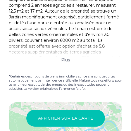
comprend 2 annexes agricoles à restaurer, mesurant
12,5 m2 et 17 m2. Autour de la propriété se trouve un
Jardin magnifiquement organisé, partiellement fermé
et doté d'une porte d'entrée automatisée pour un
accès sécurisé aux véhicules. Le terrain est orné de
belles zones vertes ornementales et d'environ 30
oliviers, couvrant environ 6000 m2 au total. La
propriété est offerte avec option d'achat de 5,8
hectares supplémentaires de terres agricoles
environnantes Terrain, dont environ 600 oliviers, bois et
Plus
une dépendance agricole supplémentaire pour être
Rénové d'environ 25 m2 (+ 70 000 €).
*Certaines descriptions de biens immobiliers sur ce site sont traduites
automatiquement par intelligence artificielle. Malgré tous nos efforts pour
ÉTAT DE RÉPARATION
garantir leur exactitude, des erreurs ou des inexactitudes peuvent
La propriété présente des finitions de haute qualité,
subsister. La version originale de l'annonce fait foi.
résultat d'une restauration minutieuse achevée en
2012, qui a soigneusement renforcé le caractère
classique de l'architecture de la ferme originale. Les
structures porteuses ont été entièrement
reconstruites, assurant une intégrité structurelle fiable
AFFICHER SUR LA CARTE
et durable tout en préservant le charme de l'artisanat
traditionnel. Les murs et les plafonds sont en plâtre