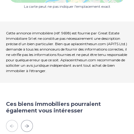
lisse, maintenus en parfait état, et les surfaces peintes
La carte peut ne pas indiquer l'emplacement exact
contribuent à un espace lumineux et chaleureux. Le
revêtement de sol est fabriqué en grès de porcelaine
de qualité supérieure, se distingue par sa durabilité et
son élégance discrète, s'harmonisant parfaitement
avec tout style de décoration intérieure. Les portes
Cette annonce immobilière (réf: 9698) est fournie par Great Estate
intérieures sont en bois avec une finition naturelle, et
Immobiliare Srl et ne constitue pas nécessairement une description
précise d’un bien particulier. Bien que aplaceinthesun.com (APITS Ltd.)
les fenêtres sont dotées de Double vitrage avec une
demande à tous les annonceurs de fournir des informations correctes, il
isolation haute performance, offrant un confort
ne vérifie pas les informations fournies et ne peut être tenu responsable
thermique et acoustique efficace, améliorant l'intimité
pour quelque erreur que ce soit. Aplaceinthesun.com recommande de
et la convivialité. Les fenêtres s'ouvrent facilement vers
solliciter un avis juridique indépendant avant tout achat de bien
l'extérieur, ce qui favorise une excellente ventilation et
immobilier à l'étranger.
une lumière naturelle abondante dans l'intérieur. La
cuisine est moderne et fonctionnelle, conçue avec des
matériaux de pointe. Les salles de bains, également
finie avec des matériaux modernes et durables, sont
équipées de dispositifs sanitaires et de céramiques aux
Ces biens immobiliers pourraient
tons neutres, soulignant la propreté et la sophistication
également vous intéresser
discrète. À l'extérieur, le spacieux pavillon Terrasse offre
un espace accueillant pour se détendre. Le Jardin
environnant est soigneusement entretenu et enrichi
de plantes à fleurs et aromatiques, complété par une