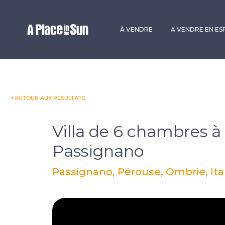
Premium
New development
À VENDRE
A VENDRE EN E
RETOUR AUX RÉSULTATS
Villa de 6 chambres à
Passignano
Passignano, Pérouse, Ombrie, Ita