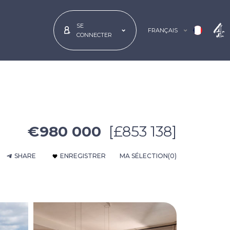
SE
FRANÇAIS
CONNECTER
€980 000
[£853 138]
SHARE
ENREGISTRER
MA SÉLECTION
(0)