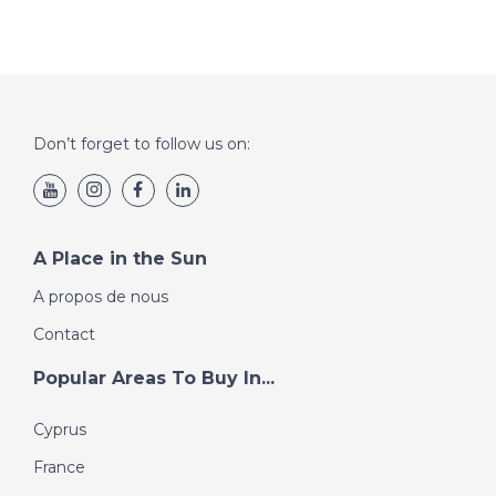
DÉTAILS DE PROPRIÉTÉ ET ÉVENTABLE
OBLIGATIONS CONTRACTUELES
Le bien est immatriculé au nom d'une entreprise
agricole individuelle, la vente sera soumise à la taxe
d'enregistrement conformément à la réglementation
en vigueur (voir les frais d'achat auprès d'une entreprise
Don’t forget to follow us on:
individuelle) le prix indiqué est pour l'immobilier, les
meubles faisant partie du bien doivent être évalués
séparément.
A Place in the Sun
A propos de nous
Contact
Popular Areas To Buy In...
Cyprus
France