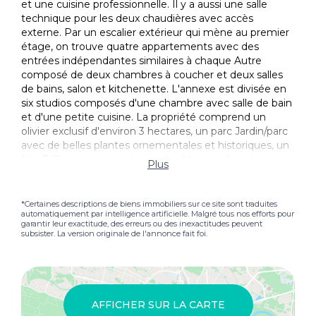
et une cuisine professionnelle. Il y a aussi une salle
technique pour les deux chaudières avec accès
externe. Par un escalier extérieur qui mène au premier
étage, on trouve quatre appartements avec des
entrées indépendantes similaires à chaque Autre
composé de deux chambres à coucher et deux salles
de bains, salon et kitchenette. L'annexe est divisée en
six studios composés d'une chambre avec salle de bain
et d'une petite cuisine. La propriété comprend un
olivier exclusif d'environ 3 hectares, un parc Jardin/parc
avec de belles plantes ornementales et historiques, un
14 x 7 Piscine avec système de chlore et de sel avec
Plus
vue panoramique sur le lac Castiglione del Lago ainsi
qu'un parc privé Parking. La propriété était une
ancienne séchage de tabac Maison, disposé sur quatre
*Certaines descriptions de biens immobiliers sur ce site sont traduites
automatiquement par intelligence artificielle. Malgré tous nos efforts pour
niveaux, récemment Rénové. Sur le Rez-de-chaussée,
garantir leur exactitude, des erreurs ou des inexactitudes peuvent
les portes françaises en verre remplissent de lumière le
subsister. La version originale de l'annonce fait foi.
cœur du Maison, composé d'un grand salon accueillant
dominé par un magnifique Cheminée, ainsi que la salle
à manger, une cuisine, une chambre double avec salle
de bain privée et un ascenseur. Au premier étage,
accessible par deux escaliers extérieurs, se trouvent
AFFICHER SUR LA CARTE
une entrée de salon avec ascenseur Cheminée, deux