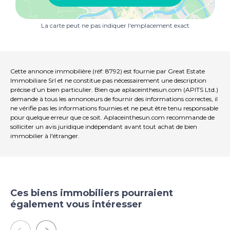
chambres avec salle de bain. Le deuxième étage du
grenier est accessible par un escalier en fer forgé et il y
La carte peut ne pas indiquer l'emplacement exact
a ici une chambre avec un lit et une salle de bain avec
baignoire. Le sous-sol est constitué d'une grande
taverne qui peut être utilisée comme un grand espace
ouvert, deux salles de bains, un Débarras. La propriété
comprend un parc Jardin d'environ 0,57 hectare en
Cette annonce immobilière (réf: 8792) est fournie par Great Estate
propriété exclusive, un 14x7 Piscine avec système de
Immobiliare Srl et ne constitue pas nécessairement une description
précise d’un bien particulier. Bien que aplaceinthesun.com (APITS Ltd.)
chlorage et une grande annexe d'environ 350 m2. Les
demande à tous les annonceurs de fournir des informations correctes, il
cadres extérieurs sont en double verre et en bois. À
ne vérifie pas les informations fournies et ne peut être tenu responsable
l'intérieur, la propriété est parfaitement entretenue.
pour quelque erreur que ce soit. Aplaceinthesun.com recommande de
Lors de la dernière rénovation en 2021, des travaux de
solliciter un avis juridique indépendant avant tout achat de bien
rénovation ont été effectués sur les salles de bains
immobilier à l'étranger.
pour les 10 appartements. La propriété était
complètement Rénové en 2021. Le niveau de finition
interne et externe est très bon. Les cadres extérieurs
sont en double verre et en bois. Une annexe a été
construite avec un plancher renforcé et une cavité
Ces biens immobiliers pourraient
isolée comme un Terrasse piétonne avec balustrade a
également vous intéresser
été construite au-dessus.
UTILITÉS