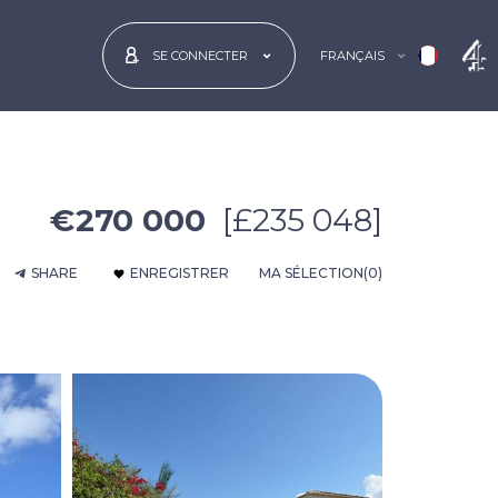
FRANÇAIS
SE CONNECTER
€270 000
[£235 048]
SHARE
ENREGISTRER
MA SÉLECTION
(0)