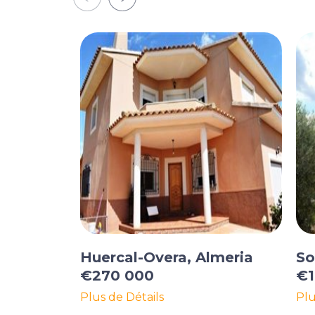
Huercal-Overa, Almeria
So
€270 000
€1
Plus de Détails
Plu