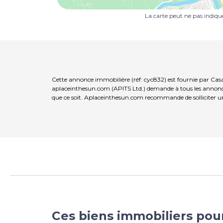
La carte peut ne pas indiq
Cette annonce immobilière (réf: cyc832) est fournie par Casa
aplaceinthesun.com (APITS Ltd.) demande à tous les annonceur
que ce soit. Aplaceinthesun.com recommande de solliciter un
Ces biens immobiliers pou