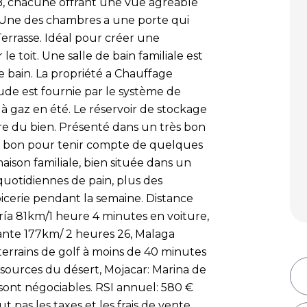
, chacune offrant une vue agréable
s. Une des chambres a une porte qui
rrasse. Idéal pour créer une
le toit. Une salle de bain familiale est
de bain. La propriété a Chauffage
aude est fournie par le système de
à gaz en été. Le réservoir de stockage
ière du bien. Présenté dans un très bon
 est bon pour tenir compte de quelques
aison familiale, bien située dans un
uotidiennes de pain, plus des
épicerie pendant la semaine. Distance
ía 81km/1 heure 4 minutes en voiture,
cante 177km/ 2 heures 26, Malaga
terrains de golf à moins de 40 minutes
s sources du désert, Mojacar: Marina de
s sont négociables. RSI annuel: 580 €
t pas les taxes et les frais de vente