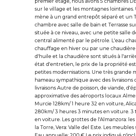
premier étage, nous avons 5 chambres DB
sur le village et les montagnes lointaine
mène à un grand entrepôt séparé et un Te
chambre avec salle de bain et Terrasse sur 
située à ce niveau, avec une petite salle 
central alimenté par le pétrole. L'eau ch
chauffage en hiver ou par une chaudière 
d'huile et la chaudière sont situés à l'arr
état d'entretien, le prix de la propriété
petites modernisations. Une très grande m
hameau sympathique avec des livraisons q
livraisons Autre de poisson, de viande, d'
approximative des aéroports locaux Almer
Murcie 128km/ 1 heure 32 en voiture, Ali
280km/ 3 heures 3 minutes en voiture. 3 
en voiture. Les grottes de l'Almanzora: le
la Torre, Vera: Valle del Este. Les meuble
Eau annuelle: 200 € Le prix indiqué n'inclu