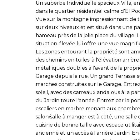
Un superbe Individuelle spacieux Villa, en
dans le quartier résidentiel calme d'El Po
Vue sur la montagne impressionnant de tout
sur deux niveaux et est situé dans une p
hameau près de la jolie place du village. Le
situation élevée lui offre une vue magni
Les zones entourant la propriété sont amé
des chemins en tuiles, à l'élévation arrière
métalliques doubles à l'avant de la proprié
Garage depuis la rue. Un grand Terrasse su
marches construites sur le Garage. Entrez
soleil, avec des carreaux andalous à la par
du Jardin toute l'année. Entrez par la po
escaliers en marbre menant aux chambres
salon/salle à manger est à côté, une sall
cuisine de bonne taille avec espace utilit
ancienne et un accès à l'arrière Jardin. E