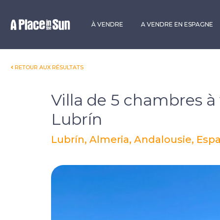
Premium
New development
À VENDRE
A VENDRE EN ESPAGNE
RETOUR AUX RÉSULTATS
Villa de 5 chambres à
Lubrín
Lubrín, Almeria, Andalousie, Es