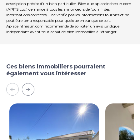
description précise d’un bien particulier. Bien que aplaceinthesun.com
votre choix. Soyez le premier à choisir votre Terrain et
(APITS Ltd.) demande à tous les annonceurs de fournir des
votre nouvelle maison dans la belle campagne de
informations correctes, il ne vérifie pas les informations fournies et ne
Almeria~Andalousie, Espagne. NB: Les données sont
peut être tenu responsable pour quelque erreur que ce soit.
disponibles en ligne. Une fois votre nouvelle maison
Aplaceinthesun.com recommande de solliciter un avis juridique
mise en concurrence: - Vous recevrez un certificat de
indépendant avant tout achat de bien immobilier à l'étranger.
conformité. Vous aurez besoin de la licence de la
première profession pour laquelle vous devrez payer
une taxe. Les autorités locales contrôleront la propriété
puis enfin le constructeur livrera la propriété terminée.
Les certificats de vos services publics sont fournis par le
Ces biens immobiliers pourraient
constructeur. Vous vous rendrez ensuite au notaire
également vous intéresser
avec votre avocat pour obtenir l'Escritura de Obra
Nueva, qui est une description précise du bien neuf
avec une évaluation du bien. Il sera inscrit au registre
des biens. Pour ce fait, vous payez une taxe de 1,5% à
2% de la valeur déclarée du bien.