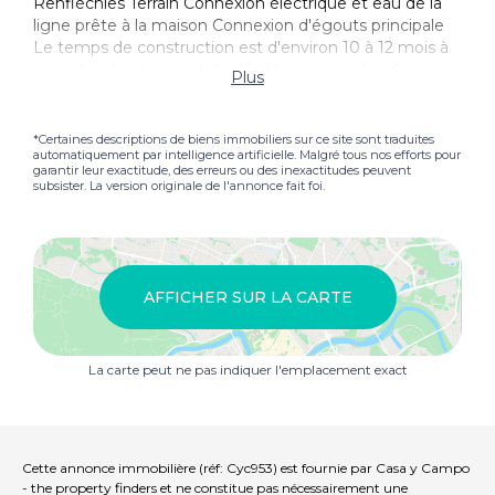
Renfléchies Terrain Connexion électrique et eau de la
ligne prête à la maison Connexion d'égouts principale
Le temps de construction est d'environ 10 à 12 mois à
compter du paiement du dépôt, avec un plan de
Plus
paiement comme
here
Réservation de Terrain: 3000 €
50% de paiement en €s pour commencer le projet.
50% de paiement en €s à l'achèvement de la
*Certaines descriptions de biens immobiliers sur ce site sont traduites
automatiquement par intelligence artificielle. Malgré tous nos efforts pour
construction et à la signature de l'acte. Bien que la
garantir leur exactitude, des erreurs ou des inexactitudes peuvent
construction d'une propriété à partir de zéro prenne
subsister. La version originale de l'annonce fait foi.
plus de temps que l'achat d'une Revente, le résultat
final en vaut la peine. Le Villa fini, jusqu'à la position sur
le Terrain choisi, la couleur des tuiles de toit, les prises,
les accessoires de cuisine et de salle de bain, etc.
seront exactement à votre goût et à vos spécifications.
AFFICHER SUR LA CARTE
Les prix dépendent du Surface construite et du Terrain
que vous choisissez. Ci-dessous, des exemples de
conceptions Villa avec des plans d'étage parmi lesquels
La carte peut ne pas indiquer l'emplacement exact
here
Un Terrain a 650m2 le premier à réserver cette
construction peut choisir ce Terrain au même prix!
Modèle 4: 3 lits Villa 126,85m2 de construction, 600m
Terrain: 255.000€ Si vous souhaitez installer un bassin
Piscine les prix commencent à 16 000€ pour une
Cette annonce immobilière (réf: Cyc953) est fournie par Casa y Campo
piscine finie avec carrelage en mosaïque couleur de
- the property finders et ne constitue pas nécessairement une