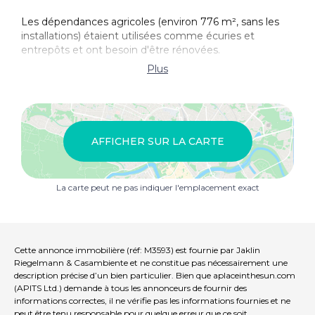
Les dépendances agricoles (environ 776 m², sans les
installations) étaient utilisées comme écuries et
entrepôts et ont besoin d'être rénovées.
Plus
Les surfaces constructibles déclarées correspondent
aux surfaces brutes documentées au registre foncier,
c'est-à-dire murs compris.
Option A : achat d'environ 170 hectares de bois
AFFICHER SUR LA CARTE
adjacents, prix demandé 490.000 Euro.
Option B : achat d'un manoir avec dépendances
agricoles et d'environ 65 hectares de terres agricoles,
La carte peut ne pas indiquer l'emplacement exact
prix demandé 2.270.000 Euro, voir référence M3438.
Équipé de: Raccordement électrique, raccordement à
l'eau, citerne d'eau de pluie, cheminée, parking privée,
oliveraie, jardin.
Cette annonce immobilière (réf: M3593) est fournie par Jaklin
Riegelmann & Casambiente et ne constitue pas nécessairement une
G performance énergétique globale: >175 kWh/m²*a
description précise d’un bien particulier. Bien que aplaceinthesun.com
(APITS Ltd.) demande à tous les annonceurs de fournir des
informations correctes, il ne vérifie pas les informations fournies et ne
Commission d'achat: 4,88 (4% plus 22% TVA) du prix
peut être tenu responsable pour quelque erreur que ce soit.