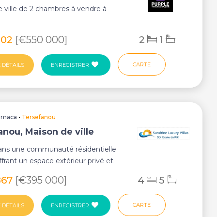
 ville de 2 chambres à vendre à
802
[€550 000]
2
1
CARTE
 DÉTAILS
ENREGISTRER
arnaca
•
Tersefanou
anou, Maison de ville
ans une communauté résidentielle
frant un espace extérieur privé et
amique...
867
[€395 000]
4
5
CARTE
 DÉTAILS
ENREGISTRER