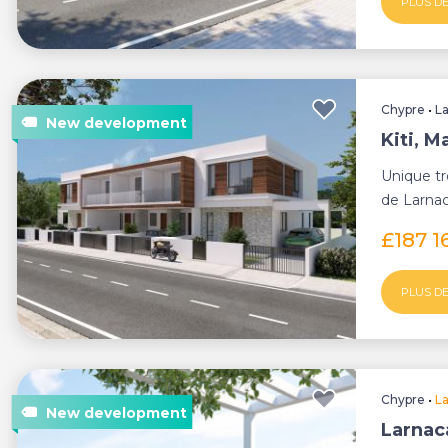
PLUS DE
Chypre
•
L
Kiti, M
Unique tr
de Larnac
à coucher 
£187 
PLUS DE
Chypre
•
L
Larnaca