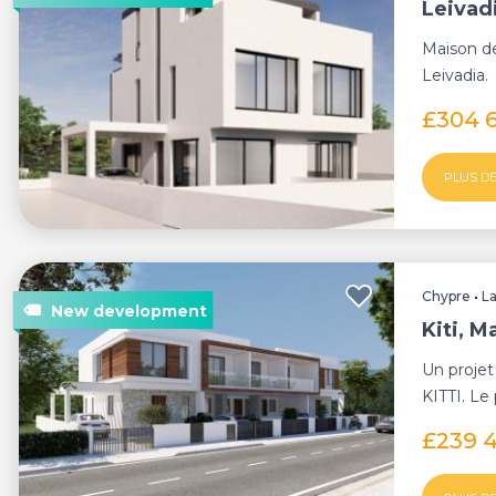
Leivadi
Maison de
Leivadia.
£304 
PLUS DE
Chypre
•
L
Kiti, M
Un projet
KITTI. Le 
de KIT...
£239 