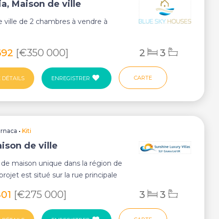
a, Maison de ville
 ville de 2 chambres à vendre à
692
[€350 000]
2
3
CARTE
 DÉTAILS
ENREGISTRER
arnaca
•
Kiti
aison de ville
 de maison unique dans la région de
projet est situé sur la rue principale
401
[€275 000]
3
3