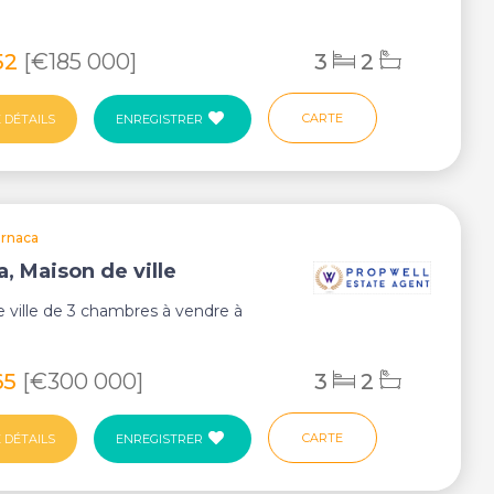
52
[€185 000]
3
2
CARTE
 DÉTAILS
ENREGISTRER
arnaca
, Maison de ville
 ville de 3 chambres à vendre à
65
[€300 000]
3
2
CARTE
 DÉTAILS
ENREGISTRER