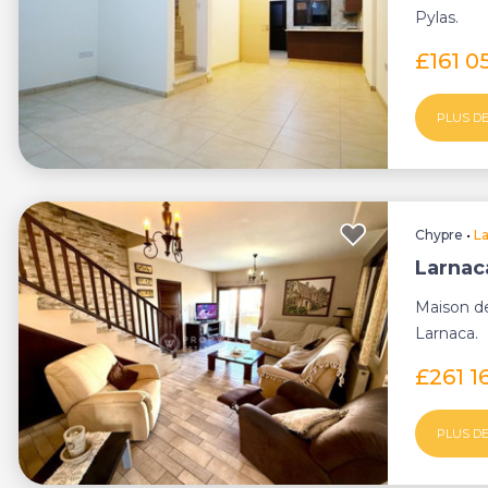
Pylas.
£161 0
PLUS DE
Chypre
•
L
Larnaca
Maison de
Larnaca.
£261 1
PLUS DE