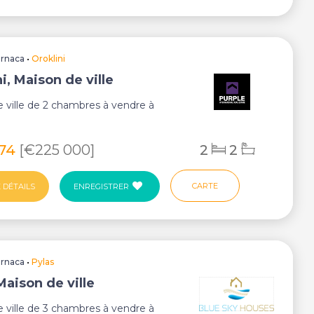
arnaca
•
Oroklini
i, Maison de ville
 ville de 2 chambres à vendre à
874
[€225 000]
2
2
CARTE
 DÉTAILS
ENREGISTRER
arnaca
•
Pylas
Maison de ville
 ville de 3 chambres à vendre à