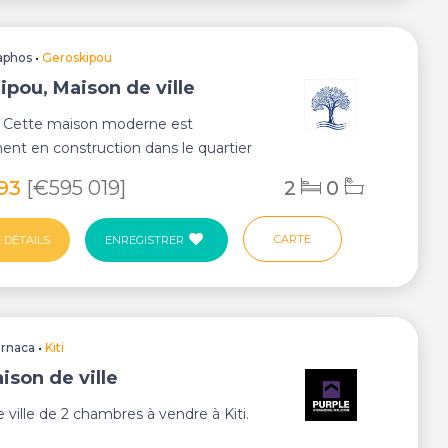
aphos
•
Geroskipou
ipou, Maison de ville
: Cette maison moderne est
ent en construction dans le quartier
Géroskipou...
993
[€595 019]
2
0
CARTE
 DÉTAILS
ENREGISTRER
arnaca
•
Kiti
aison de ville
 ville de 2 chambres à vendre à Kiti.