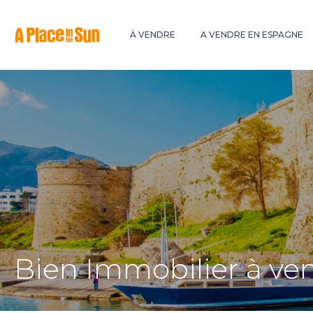
Premium
New development
À VENDRE
A VENDRE EN ESPAGNE
Bien Immobilier à ve