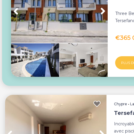
Three Be
Tersefan
Build Pro
€365
PLUS D
Chypre
•
L
Tersef
Incroyab
avec pisc