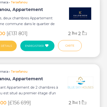
arnaca
•
Tersefanou
anou, Appartement
le, deux chambres Appartement
ine commune dans le quartier de
, Larnaca. ...
400
[£131 801]
2
2
CARTE
 DÉTAILS
ENREGISTRER
arnaca
•
Tersefanou
anou, Appartement
ant Appartement de 2 chambres à
u est situé au premier étage d'un
 moderne ...
000
[£156 699]
2
1