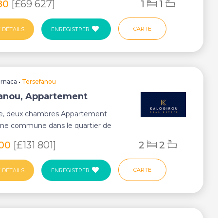
80
[£69 627]
1
1
CARTE
 DÉTAILS
ENREGISTRER
arnaca
•
Tersefanou
anou, Appartement
le, deux chambres Appartement
ine commune dans le quartier de
, Larnaca. ...
400
[£131 801]
2
2
CARTE
 DÉTAILS
ENREGISTRER