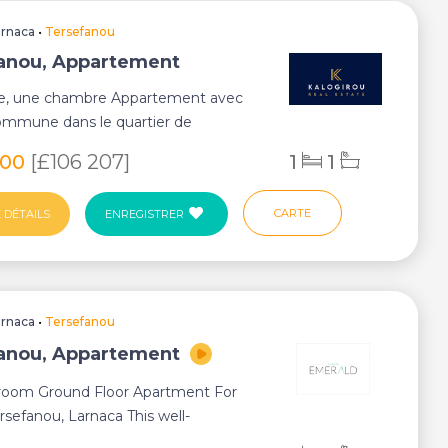
arnaca
•
Tersefanou
anou, Appartement
le, une chambre Appartement avec
ommune dans le quartier de
u, Larnaca. Un...
000
[£106 207]
1
1
CARTE
 DÉTAILS
ENREGISTRER
arnaca
•
Tersefanou
anou, Appartement
oom Ground Floor Apartment For
ersefanou, Larnaca This well-
d ground fl...