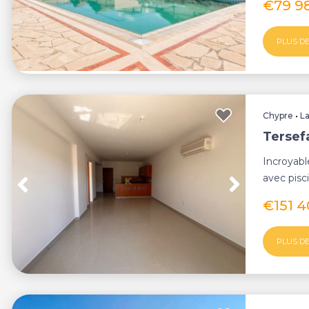
€79 9
PLUS DE
Chypre
•
L
Tersef
Incroyab
avec pisc
Tersefanou
€151 
PLUS DE