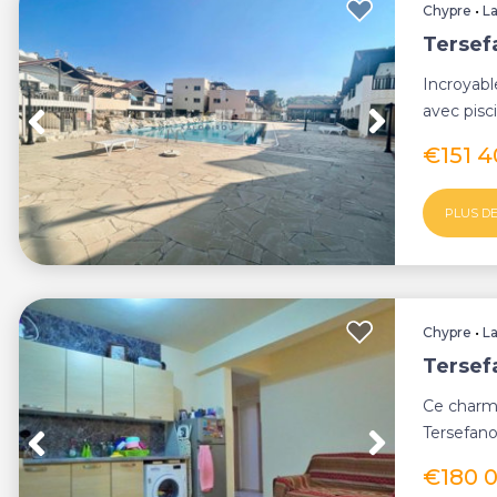
Chypre
•
L
Tersef
Incroyab
avec pisc
Tersefanou
€151 
PLUS DE
Chypre
•
L
Tersef
Ce charm
Tersefano
immeuble
€180 