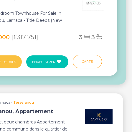
droom Townhouse For Sale in
ou, Larnaca - Title Deeds (New
cess) Last re...
 000
[£317 751]
3
3
CARTE
E DÉTAILS
ENREGISTRER
arnaca
•
Tersefanou
anou, Appartement
le, deux chambres Appartement
ine commune dans le quartier de