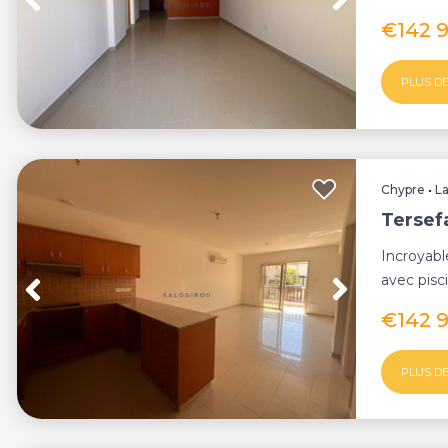
Tersefanou
€142 
PLUS DE
Chypre
•
L
Tersef
Incroyab
avec pisc
Tersefanou
€142 
PLUS DE