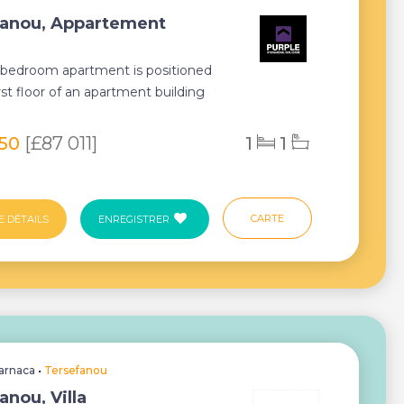
fanou, Appartement
-bedroom apartment is positioned
rst floor of an apartment building
 Ters...
950
[£87 011]
1
1
CARTE
E DÉTAILS
ENREGISTRER
arnaca
•
Tersefanou
anou, Villa