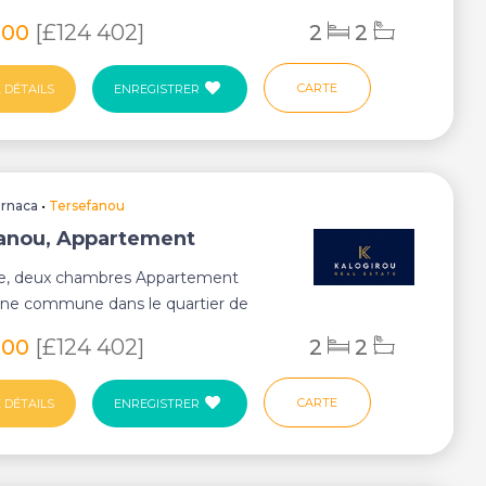
, Larnaca. ...
900
[£124 402]
2
2
CARTE
 DÉTAILS
ENREGISTRER
arnaca
•
Tersefanou
anou, Appartement
le, deux chambres Appartement
ine commune dans le quartier de
, Larnaca. ...
900
[£124 402]
2
2
CARTE
 DÉTAILS
ENREGISTRER