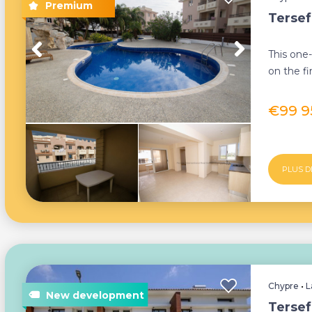
Terse
This one
on the fi
located in
€99 
PLUS D
Chypre
•
L
Tersef