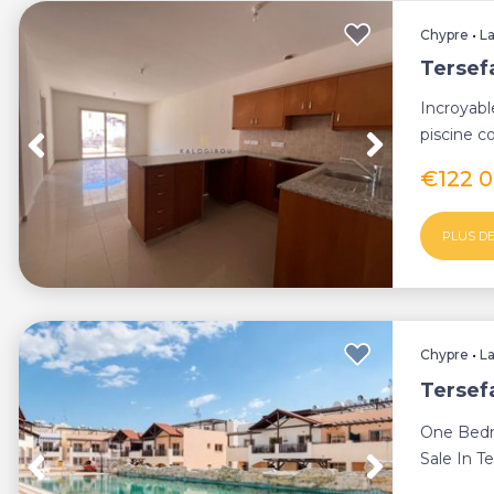
Chypre
•
L
Tersef
Incroyab
piscine c
Tersefano
€122 
PLUS DE
Chypre
•
L
Tersef
One Bedr
Sale In T
maintaine