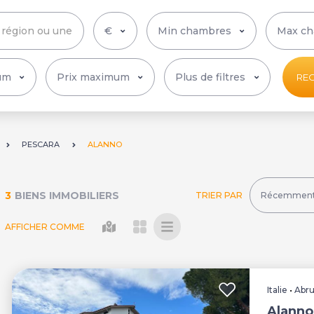
Plus de filtres
RE
PESCARA
ALANNO
3
BIENS IMMOBILIERS
TRIER PAR
AFFICHER COMME
Italie
•
Abr
Alanno