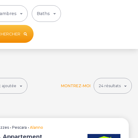
CHERCHER
MONTREZ-MOI
uzzes
•
Pescara
•
Alanno
, Appartement