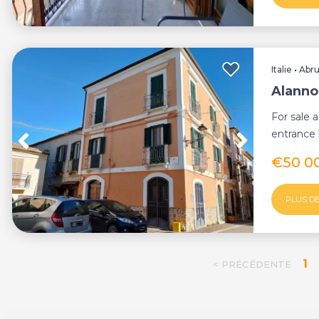
Italie
•
Abr
Alanno
For sale 
entrance 
ancient pa
€50 0
PLUS DE
1
< PRÉCÉDENTE