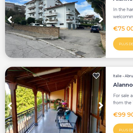
In the ha
welcomin
ground flo
€75 0
PLUS DE
Italie
•
Abr
Alanno
For sale 
from the 
to illustrio
€99 9
PLUS DE