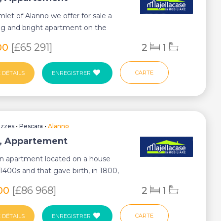
mlet of Alanno we offer for sale a
g and bright apartment on the
or, loca...
00
[£65 291]
2
1
CARTE
 DÉTAILS
ENREGISTRER
uzzes
•
Pescara
•
Alanno
, Appartement
an apartment located on a house
1400s and that gave birth, in 1800,
us...
00
[£86 968]
2
1
CARTE
 DÉTAILS
ENREGISTRER