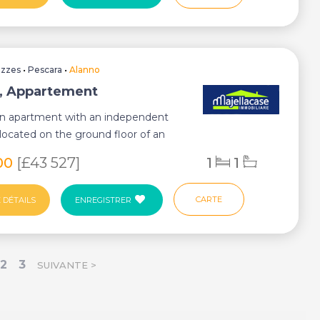
uzzes
•
Pescara
•
Alanno
, Appartement
an apartment with an independent
located on the ground floor of an
lace ...
00
[£43 527]
1
1
CARTE
 DÉTAILS
ENREGISTRER
2
3
SUIVANTE >