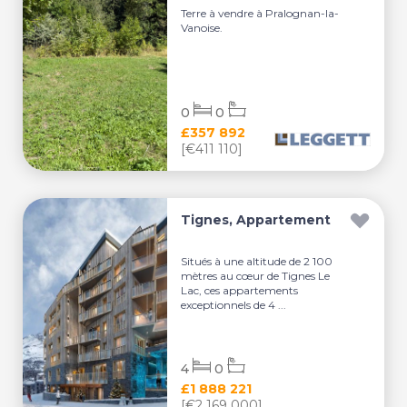
Terre à vendre à Pralognan-la-
Vanoise.
0
0
£357 892
[€411 110]
Tignes, Appartement
Situés à une altitude de 2 100
mètres au cœur de Tignes Le
Lac, ces appartements
exceptionnels de 4 ...
4
0
£1 888 221
[€2 169 000]