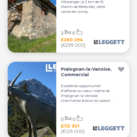
Villarenger (à 2 km de St
Martin de Belleville), cette
vente est comp...
2
0
£260 294
[€299 000]
Pralognan-la-Vanoise,
Commercial
Excellente opportunité
d'affaires au cœur même de
Pralognan la Vanoise,
charmante station bi-saison ...
0
0
£112 301
[€129 000]