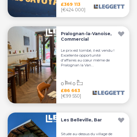
£369 113
[€424 000]
Pralognan-la-Vanoise,
Commercial
Le prix est tombé, il est vendu !
Excellente opportunité
d'affaires au cœur même de
Pralognan la Van...
0
0
£86 663
[€99 550]
Les Belleville, Bar
Située au-dessus du village de