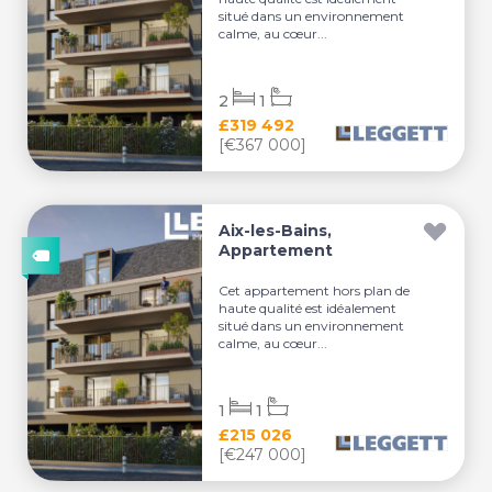
situé dans un environnement
calme, au cœur...
2
1
£319 492
[€367 000]
Aix-les-Bains,
Appartement
Cet appartement hors plan de
haute qualité est idéalement
situé dans un environnement
calme, au cœur...
1
1
£215 026
[€247 000]