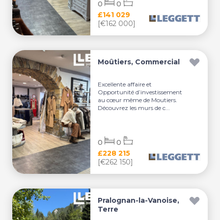
0
0
£141 029
[€162 000]
Moûtiers, Commercial
Excellente affaire et
Opportunité d’investissement
au cœur même de Moutiers.
Découvrez les murs de c...
0
0
£228 215
[€262 150]
Pralognan-la-Vanoise,
Terre