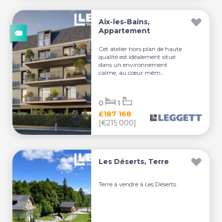
Aix-les-Bains,
Appartement
Cet atelier hors plan de haute
qualité est idéalement situé
dans un environnement
calme, au cœur mêm...
0
1
£187 168
[€215 000]
Les Déserts, Terre
Terre à vendre à Les Déserts.