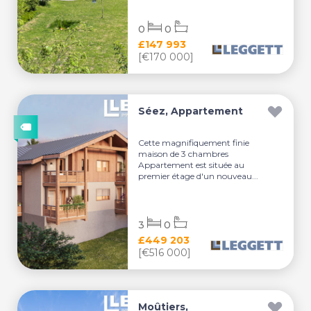
0
0
£147 993
[€170 000]
Séez, Appartement
Cette magnifiquement finie
maison de 3 chambres
Appartement est située au
premier étage d'un nouveau...
3
0
£449 203
[€516 000]
Moûtiers,