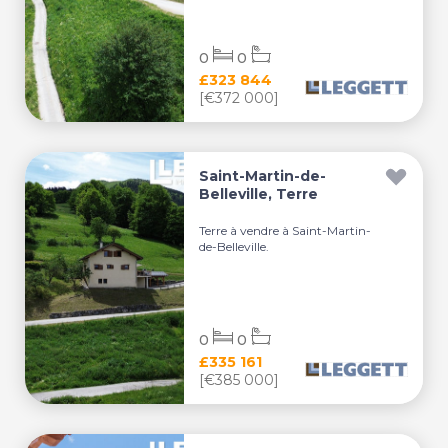
0
0
£323 844
[€372 000]
Saint-Martin-de-
Belleville, Terre
Terre à vendre à Saint-Martin-
de-Belleville.
0
0
£335 161
[€385 000]