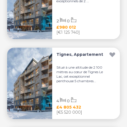
exceptionnels de 2 ...
2
0
£980 012
[€1 125 740]
Tignes, Appartement
Situé à une altitude de 2 100
mètres au cœur de Tignes Le
Lac, cet exceptionnel
penthouse 5 chambres...
4
0
£4 805 432
[€5 520 000]