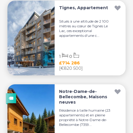
Tignes, Appartement
Situés à une altitude de 2 100
mètres au cœur de Tignes Le
Lac, ces exceptional
appartements d'une c...
1
0
£714 286
[€820 500]
Notre-Dame-de-
Bellecombe, Maisons
neuves
Résidence à taille humaine (23
appartements) et en pleine
propriété à Notre-Dame-de-
Bellecombe (7359...