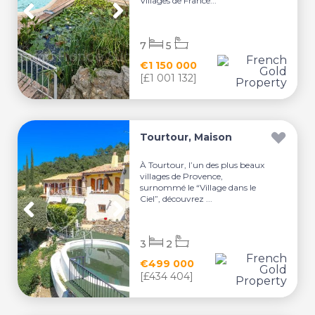
Villages de France...
7
5
€1 150 000
[£1 001 132]
Tourtour, Maison
À Tourtour, l’un des plus beaux
villages de Provence,
surnommé le “Village dans le
Ciel”, découvrez ...
3
2
€499 000
[£434 404]