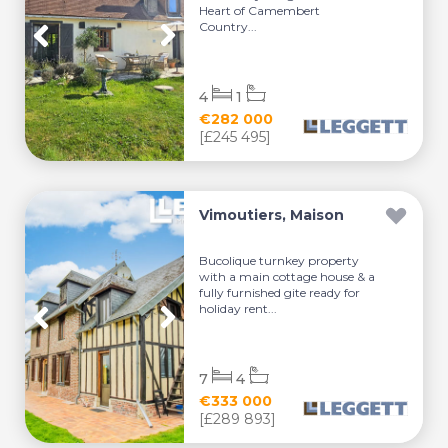
Heart of Camembert
Country...
4
1
€282 000
[£245 495]
Vimoutiers, Maison
Bucolique turnkey property
with a main cottage house & a
fully furnished gite ready for
holiday rent...
7
4
€333 000
[£289 893]