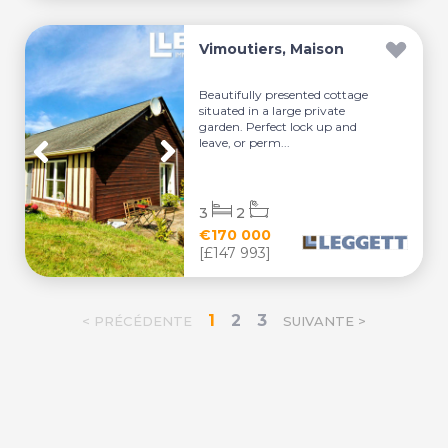
Vimoutiers, Maison
Beautifully presented cottage
situated in a large private
garden. Perfect lock up and
leave, or perm...
3
2
€170 000
[£147 993]
1
2
3
< PRÉCÉDENTE
SUIVANTE >