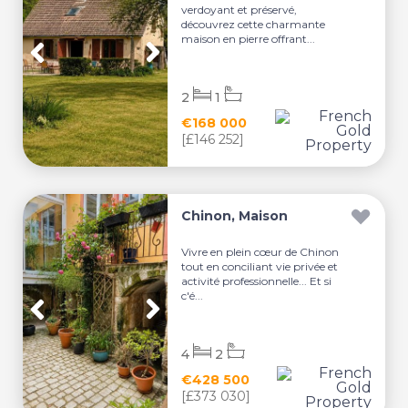
verdoyant et préservé,
découvrez cette charmante
maison en pierre offrant...
2
1
€168 000
[£146 252]
Chinon, Maison
Vivre en plein cœur de Chinon
tout en conciliant vie privée et
activité professionnelle... Et si
c'é...
4
2
€428 500
[£373 030]