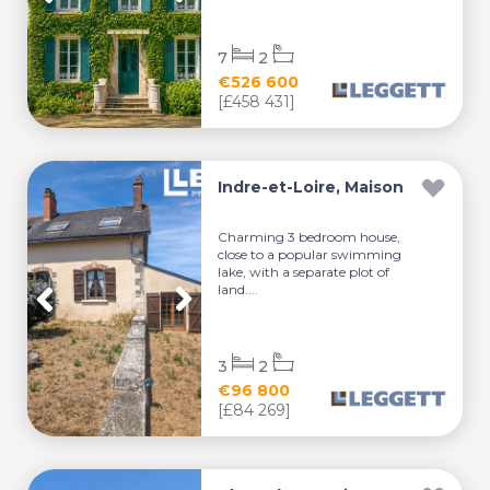
7
2
€526 600
[£458 431]
Indre-et-Loire, Maison
Charming 3 bedroom house,
close to a popular swimming
lake, with a separate plot of
land....
3
2
€96 800
[£84 269]