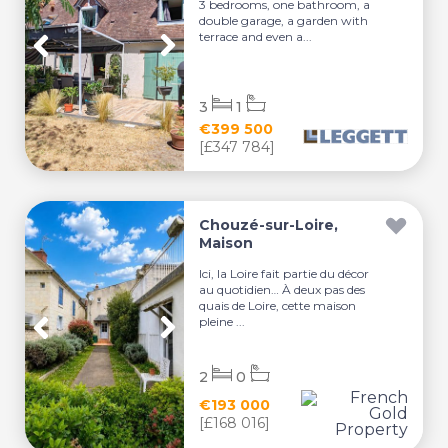
3 bedrooms, one bathroom, a
double garage, a garden with
terrace and even a...
3
1
€399 500
[£347 784]
Chouzé-sur-Loire,
Maison
Ici, la Loire fait partie du décor
au quotidien… À deux pas des
quais de Loire, cette maison
pleine ...
2
0
€193 000
[£168 016]