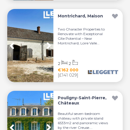
Montrichard, Maison
Two Character Properties to
Renovate with Exceptional
Gîte Potential – Near
Montrichard, Loire Valle...
2
2
€162 000
[£141 029]
Pouligny-Saint-Pierre,
Châteaux
Beautiful seven-bedroom
château with private island
6533m2 and panoramic views
by the river Creuse....