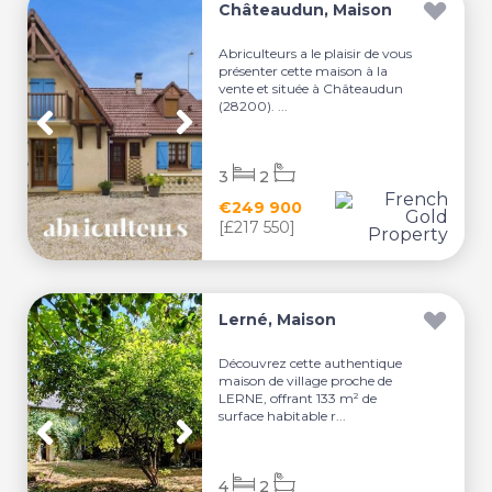
Châteaudun, Maison
Abriculteurs a le plaisir de vous
présenter cette maison à la
vente et située à Châteaudun
(28200). ...
3
2
€249 900
[£217 550]
Lerné, Maison
Découvrez cette authentique
maison de village proche de
LERNE, offrant 133 m² de
surface habitable r...
4
2