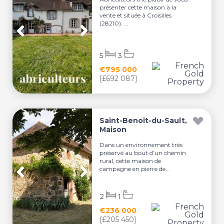
présenter cette maison à la
vente et située à Croisilles
(28210). ...
5
3
€795 000
[£692 087]
Saint-Benoît-du-Sault,
Maison
Dans un environnement très
préservé au bout d’un chemin
rural, cette maison de
campagne en pierre de...
2
1
€236 000
[£205 450]