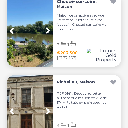
Chouzé-sur-Loire,
Maison
Maison de caractère avec vue
Loire et cour intérieure avec
jacuzzi – Chouzé-sur-Loire Au
cœur du vi...
3
1
€203 500
[£177 157]
Richelieu, Maison
REF 8141 : Découvrez cette
authentique maison de ville de
174 m² située en plein cœur de
Richelieu. ...
4
1