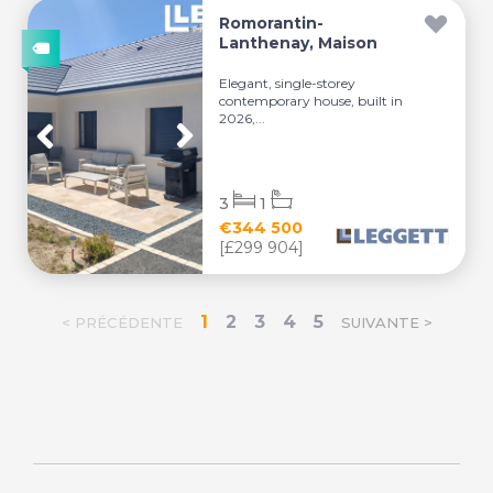
Romorantin-
Lanthenay, Maison
Elegant, single-storey
contemporary house, built in
2026,...
3
1
€344 500
[£299 904]
1
2
3
4
5
< PRÉCÉDENTE
SUIVANTE >