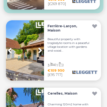
[£269 870]
Ferrière-Larçon,
Maison
Beautiful property with
troglodyte rooms in a peaceful
village location with gardens
and wood...
3
1
€109 950
[£95 717]
Cerelles, Maison
Charming 120m2 home with