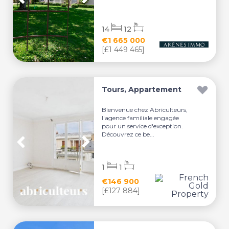
14
12
€1 665 000
[£1 449 465]
Tours, Appartement
Bienvenue chez Abriculteurs,
l'agence familiale engagée
pour un service d'exception.
Découvrez ce be...
1
1
€146 900
[£127 884]