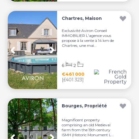
Chartres, Maison
Exclusivité Aviron Conseil
IMMOBILIER L'agence vous
propose à la vente à 14 km de
Chartres, une mai...
6
2
€461 000
[£401 323]
Bourges, Propriété
Magnificent property
comprising an old Medieval
farm from the 15th century
ISMH (Historic Monument L...