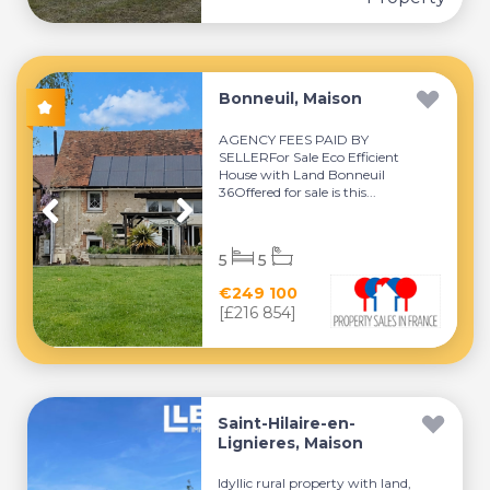
Bonneuil, Maison
AGENCY FEES PAID BY
SELLERFor Sale Eco Efficient
House with Land Bonneuil
36Offered for sale is this...
5
5
€249 100
[£216 854]
Saint-Hilaire-en-
Lignieres, Maison
Idyllic rural property with land,