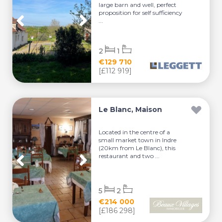
large barn and well, perfect
proposition for self sufficiency
...
2
1
€129 710
[£112 919]
Le Blanc, Maison
Located in the centre of a
small market town in Indre
(20km from Le Blanc), this
restaurant and two ...
5
2
€214 000
[£186 298]