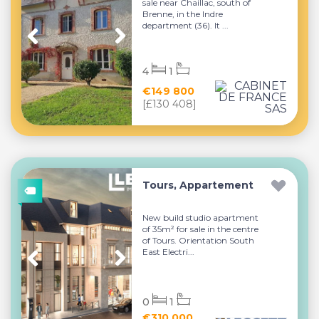
sale near Chaillac, south of
Brenne, in the Indre
department (36). It ...
4
1
€149 800
[£130 408]
Tours, Appartement
New build studio apartment
of 35m² for sale in the centre
of Tours. Orientation South
East Electri...
0
1
€310 000