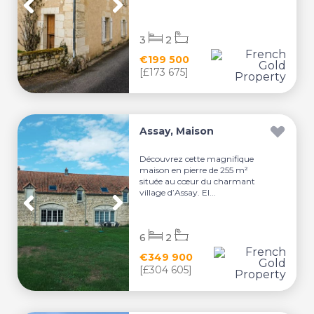
3
2
€199 500
[£173 675]
Assay, Maison
Découvrez cette magnifique
maison en pierre de 255 m²
située au cœur du charmant
village d’Assay. El...
6
2
€349 900
[£304 605]