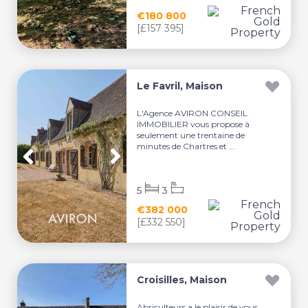
€180 800
[£157 395]
Le Favril, Maison
L'Agence AVIRON CONSEIL
IMMOBILIER vous propose à
seulement une trentaine de
minutes de Chartres et ...
5
3
€382 000
[£332 550]
Croisilles, Maison
Abriculteurs a le plaisir de vous