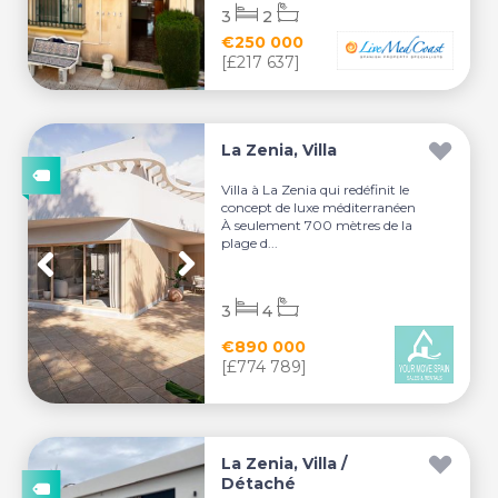
3
2
€250 000
[£217 637]
La Zenia, Villa
Villa à La Zenia qui redéfinit le
concept de luxe méditerranéen
À seulement 700 mètres de la
plage d...
3
4
€890 000
[£774 789]
La Zenia, Villa /
Détaché