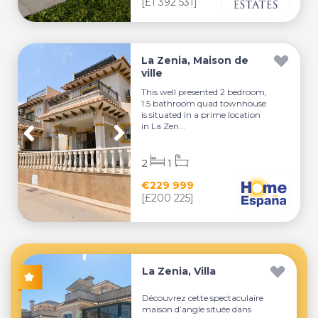
[£1 392 531]
La Zenia, Maison de
ville
This well presented 2 bedroom,
1.5 bathroom quad townhouse
is situated in a prime location
in La Zen...
2
1
€229 999
[£200 225]
La Zenia, Villa
Découvrez cette spectaculaire
maison d’angle située dans