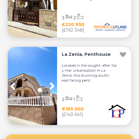
3
2
€220 950
[£192 348]
La Zenia, Penthouse
Located in the sought-after Sal
y Mar urbanisation in La
Zenia, this stunning south-
east facing pent...
2
1
€165 000
[£143 641]