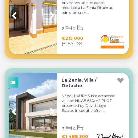
privé dans une résidence
sécurisée à La Zenia Située au
sein d'un com...
2
2
€215 000
[£187 168]
La Zenia, Villa /
Détaché
NEW LUXURY 3 bed detached
villa on HUGE 660m2 PLOT
presented by David Lloyd
Estates in sought-after ...
3
4
€1 488 300