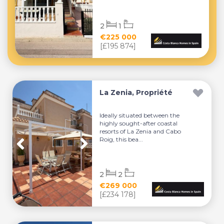
2
1
€225 000
[£195 874]
La Zenia, Propriété
Ideally situated between the
highly sought-after coastal
resorts of La Zenia and Cabo
Roig, this bea...
2
2
€269 000
[£234 178]