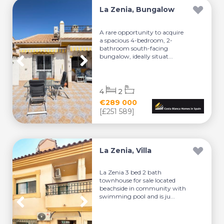
La Zenia, Bungalow
A rare opportunity to acquire
a spacious 4-bedroom, 2-
bathroom south-facing
bungalow, ideally situat...
4
2
€289 000
[£251 589]
La Zenia, Villa
La Zenia 3 bed 2 bath
townhouse for sale located
beachside in community with
swimming pool and is ju...