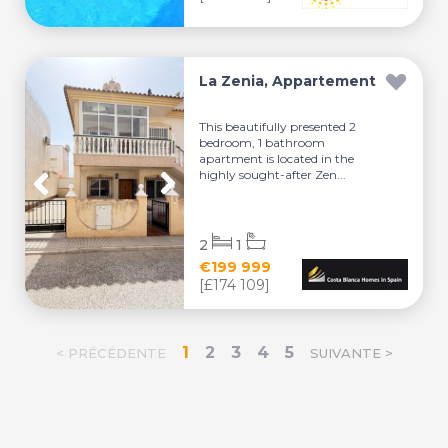
La Zenia, Appartement
This beautifully presented 2
bedroom, 1 bathroom
apartment is located in the
highly sought-after Zen...
2
1
€199 999
[£174 109]
1
2
3
4
5
< PRÉCÉDENTE
SUIVANTE >