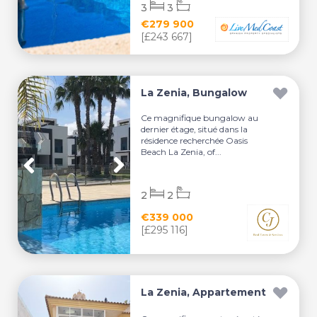
3
3
€279 900
[£243 667]
La Zenia, Bungalow
Ce magnifique bungalow au
dernier étage, situé dans la
résidence recherchée Oasis
Beach La Zenia, of...
2
2
€339 000
[£295 116]
La Zenia, Appartement