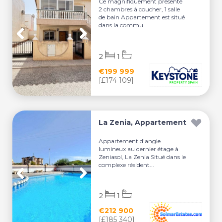
Ce magnifiquement présenté
2 chambres à coucher, 1 salle
de bain Appartement est situé
dans la commu...
2
1
€199 999
[£174 109]
La Zenia, Appartement
Appartement d'angle
lumineux au dernier étage à
Zeniasol, La Zenia Situé dans le
complexe résident...
2
1
€212 900
[£185 340]