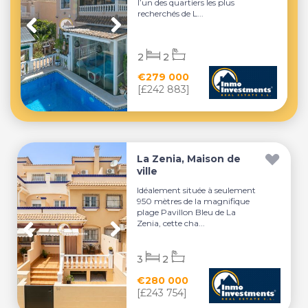
l’un des quartiers les plus
recherchés de L...
2
2
€279 000
[£242 883]
La Zenia, Maison de
ville
Idéalement située à seulement
950 mètres de la magnifique
plage Pavillon Bleu de La
Zenia, cette cha...
3
2
€280 000
[£243 754]