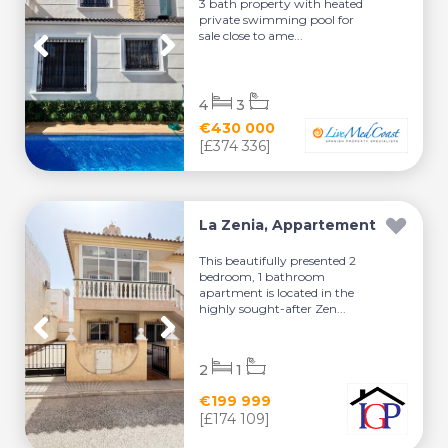
3 bath property with heated
private swimming pool for
sale close to ame...
4
3
€430 000
[£374 336]
La Zenia, Appartement
This beautifully presented 2
bedroom, 1 bathroom
apartment is located in the
highly sought-after Zen...
2
1
€199 999
[£174 109]