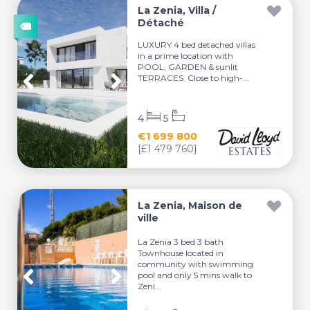
La Zenia, Villa /
Détaché
LUXURY 4 bed detached villas
in a prime location with
POOL, GARDEN & sunlit
TERRACES. Close to high-...
4
5
€1 699 800
[£1 479 760]
La Zenia, Maison de
ville
La Zenia 3 bed 3 bath
Townhouse located in
community with swimming
pool and only 5 mins walk to
Zeni...