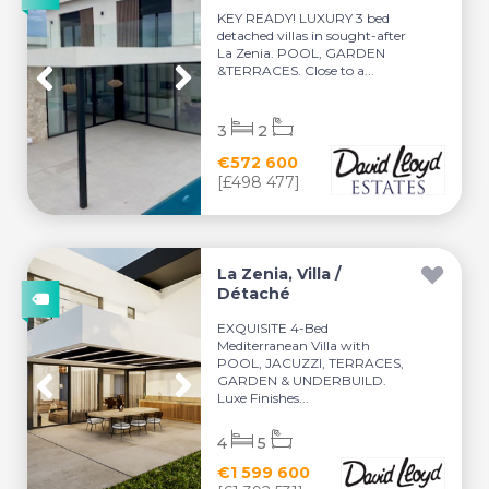
KEY READY! LUXURY 3 bed
detached villas in sought-after
La Zenia. POOL, GARDEN
&TERRACES. Close to a...
3
2
€572 600
[£498 477]
La Zenia, Villa /
Détaché
EXQUISITE 4-Bed
Mediterranean Villa with
POOL, JACUZZI, TERRACES,
GARDEN & UNDERBUILD.
Luxe Finishes...
4
5
€1 599 600