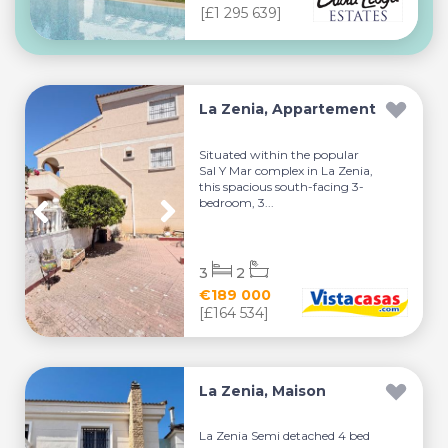
[£1 295 639]
La Zenia, Appartement
Situated within the popular
Sal Y Mar complex in La Zenia,
this spacious south-facing 3-
bedroom, 3...
3
2
€189 000
[£164 534]
La Zenia, Maison
La Zenia Semi detached 4 bed