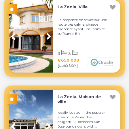
La Zenia, Villa
La propriété est située sur une
route très calme, chaque
propriété ayant une intimité
suffisante. En...
3
3
€650 000
[£565 857]
La Zenia, Maison de
ville
Ideally located in the popular
area of La Zenia, this
delightful 2-bedroom San
Jose bungalow is with...