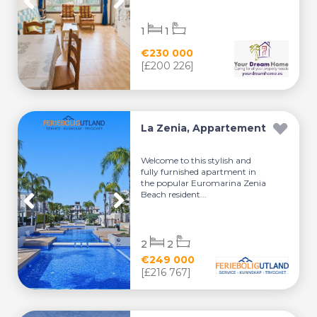
1
1
€230 000
[£200 226]
La Zenia, Appartement
Welcome to this stylish and
fully furnished apartment in
the popular Euromarina Zenia
Beach resident...
2
2
€249 000
[£216 767]