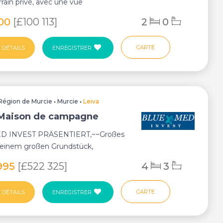
rrain privé, avec une vue
ue sur les m...
000
[£100 113]
2
0
CARTE
 DÉTAILS
ENREGISTRER
Région de Murcie
•
Murcie
•
Leiva
 Maison de campagne
D INVEST PRÄSENTIERT,~~Großes
 einem großen Grundstück,
von Obstbäumen, darun...
995
[£522 325]
4
3
CARTE
 DÉTAILS
ENREGISTRER