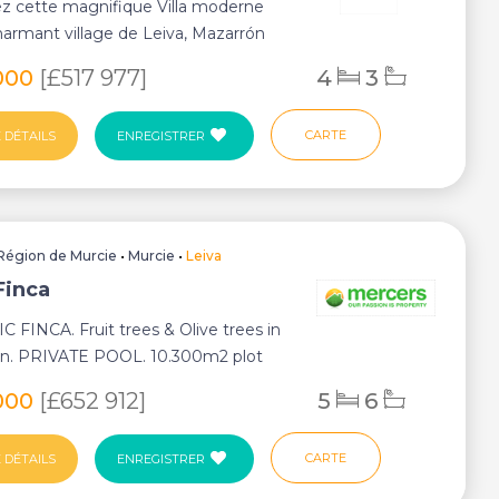
z cette magnifique Villa moderne
harmant village de Leiva, Mazarrón
e parf...
000
[£517 977]
4
3
CARTE
 DÉTAILS
ENREGISTRER
Région de Murcie
•
Murcie
•
Leiva
Finca
 FINCA. Fruit trees & Olive trees in
on. PRIVATE POOL. 10.300m2 plot
...
000
[£652 912]
5
6
CARTE
 DÉTAILS
ENREGISTRER