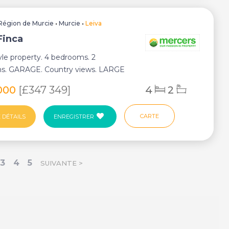
Région de Murcie
•
Murcie
•
Leiva
Finca
le property. 4 bedrooms. 2
s. GARAGE. Country views. LARGE
. Space for POOL...
000
[£347 349]
4
2
CARTE
 DÉTAILS
ENREGISTRER
3
4
5
SUIVANTE >