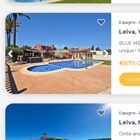
Espagne
•
Leiva, 
BLUE MED
unique ! I
surface co
€675 
PLUS DE
Espagne
•
Leiva,
Cette anc