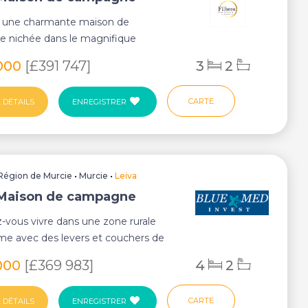
: une charmante maison de
 nichée dans le magnifique
e Mazarrón, Leiva. Ce...
000
[£391 747]
3
2
CARTE
 DÉTAILS
ENREGISTRER
Région de Murcie
•
Murcie
•
Leiva
 Maison de campagne
-vous vivre dans une zone rurale
me avec des levers et couchers de
ECTACU...
000
[£369 983]
4
2
CARTE
 DÉTAILS
ENREGISTRER