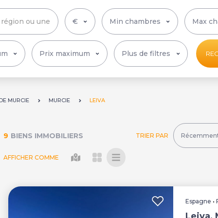
Plus de filtres
RE
DE MURCIE
MURCIE
LEIVA
9
BIENS IMMOBILIERS
TRIER PAR
AFFICHER COMME
Espagne
•
Leiva,