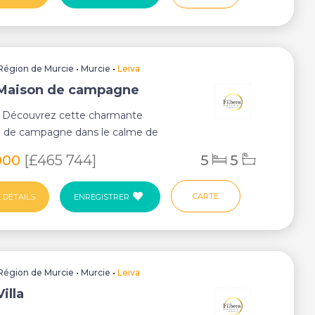
Région de Murcie
•
Murcie
•
Leiva
 Maison de campagne
: Découvrez cette charmante
e de campagne dans le calme de
zarrón un mélang...
000
[£465 744]
5
5
CARTE
 DÉTAILS
ENREGISTRER
Région de Murcie
•
Murcie
•
Leiva
Villa