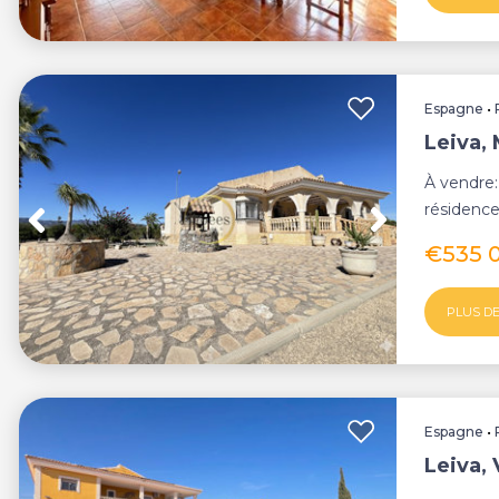
Espagne
•
Leiva,
À vendre
résidenc
Leiva, Ma
€535 
PLUS DE
Espagne
•
Leiva, 