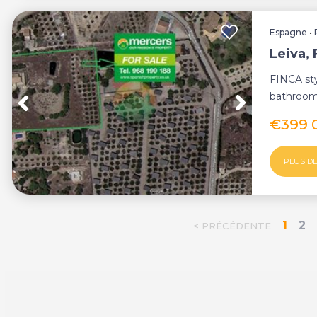
Espagne
•
Leiva, 
FINCA sty
bathroom
BASEMENT
€399 
PLUS DE
1
2
< PRÉCÉDENTE