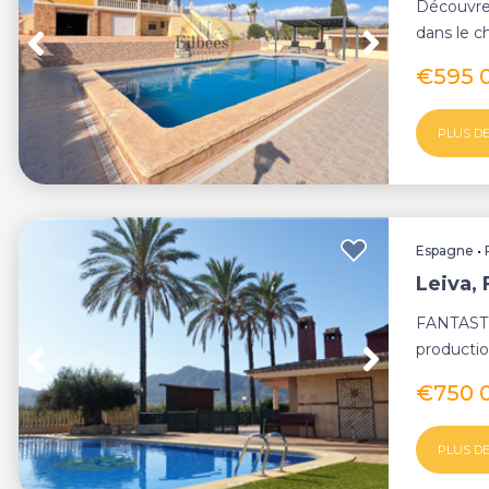
Découvre
dans le c
un mélang
€595 
PLUS DE
Espagne
•
Leiva, 
FANTASTIC
producti
Large prop
€750 
PLUS DE