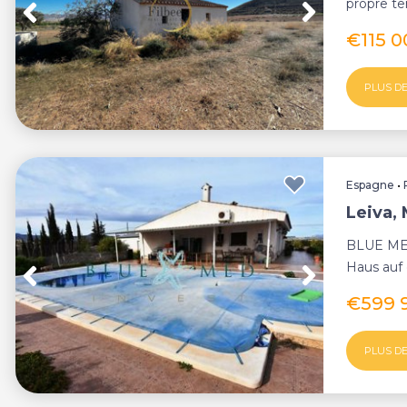
propre te
panoramiq
€115 
PLUS DE
Espagne
•
Leiva,
BLUE ME
Haus auf
umgeben 
€599 
PLUS DE