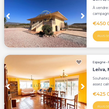
À vendre
campagne
quartier d
€450 
PLUS DE
Espagne
•
Leiva,
Souhaitez
assez cal
soleil SP
€425 
PLUS DE