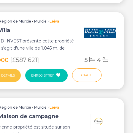
Région de Murcie
•
Murcie
•
Leiva
Villa
 INVEST présente cette propriété
l s'agit d'une villa de 1.045 m. de
nst...
000
[£587 621]
5
4
CARTE
 DÉTAILS
ENREGISTRER
Région de Murcie
•
Murcie
•
Leiva
 Maison de campagne
ienne propriété est située sur son