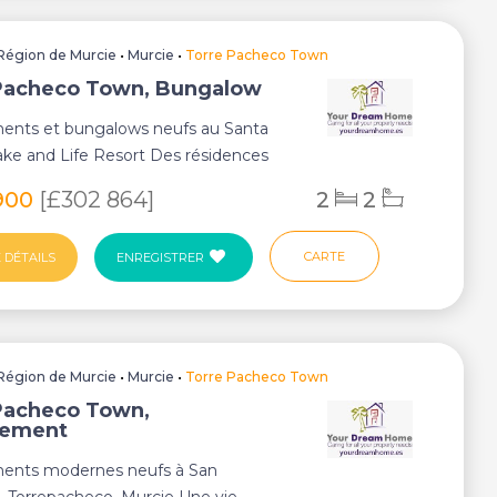
Région de Murcie
•
Murcie
•
Torre Pacheco Town
Pacheco Town, Bungalow
ents et bungalows neufs au Santa
ake and Life Resort Des résidences
900
[£302 864]
2
2
CARTE
 DÉTAILS
ENREGISTRER
Région de Murcie
•
Murcie
•
Torre Pacheco Town
Pacheco Town,
tement
ents modernes neufs à San