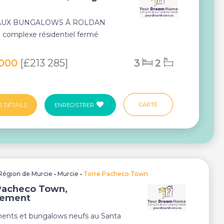
UX BUNGALOWS À ROLDAN
complexe résidentiel fermé
ments de plain-pied...
 000
[£213 285]
3
2
CARTE
E DÉTAILS
ENREGISTRER
Région de Murcie
•
Murcie
•
Torre Pacheco Town
Pacheco Town,
tement
ents et bungalows neufs au Santa