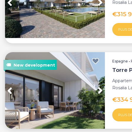
Rosalia L
d'exce...
€315 
PLUS DE
Espagne
•
Torre 
Appartem
Rosalia L
d'exce...
€334 
PLUS DE