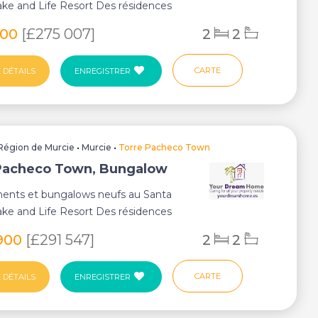
ake and Life Resort Des résidences
900
[£275 007]
2
2
CARTE
 DÉTAILS
ENREGISTRER
Région de Murcie
•
Murcie
•
Torre Pacheco Town
Pacheco Town, Bungalow
ents et bungalows neufs au Santa
ake and Life Resort Des résidences
900
[£291 547]
2
2
CARTE
 DÉTAILS
ENREGISTRER