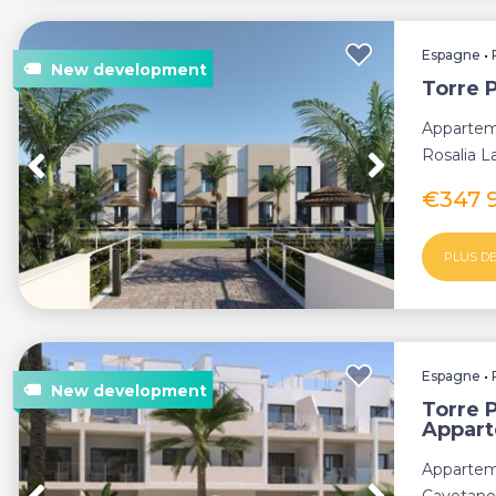
Espagne
•
Torre 
Appartem
Rosalia L
d'exce...
€347 
PLUS DE
Espagne
•
Torre 
Appar
Appartem