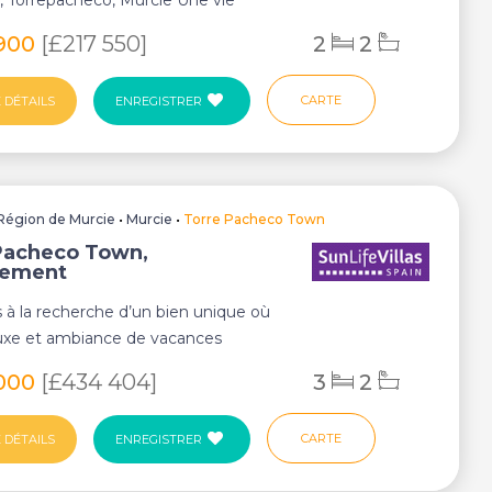
 Torrepacheco, Murcie Une vie
aine dans...
900
[£217 550]
2
2
CARTE
 DÉTAILS
ENREGISTRER
Région de Murcie
•
Murcie
•
Torre Pacheco Town
Pacheco Town,
tement
 à la recherche d’un bien unique où
luxe et ambiance de vacances
t harmon...
000
[£434 404]
3
2
CARTE
 DÉTAILS
ENREGISTRER