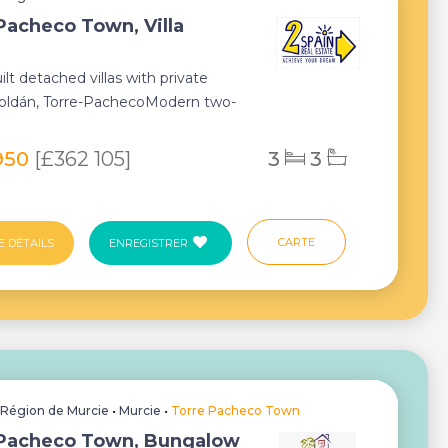
Pacheco Town, Villa
lt detached villas with private
Roldán, Torre-PachecoModern two-
las with ...
950
[£362 105]
3
3
CARTE
E DÉTAILS
ENREGISTRER
•
Région de Murcie
•
Murcie
•
Torre Pacheco Town
 Pacheco Town, Bungalow