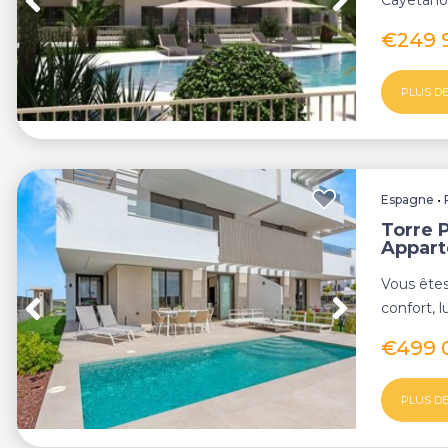
Cayetano,
contempor
€249 
PLUS DE
Espagne
•
Torre 
Appar
Vous êtes
confort, 
s’unissen
€499 
PLUS DE