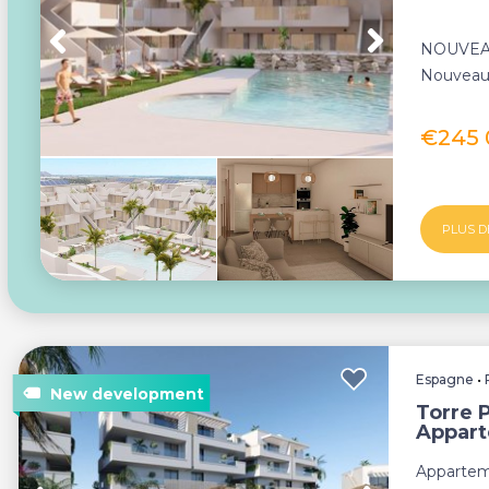
NOUVEA
Nouveau 
d'apparte
€245
PLUS D
Espagne
•
Torre 
Appar
Appartem