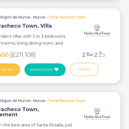
Région de Murcie
•
Murcie
•
Torre Pacheco Town
Pacheco Town, Villa
ndent villas with 2 or 3 bedrooms
hrooms, living-dining room, and
ach on...
500
[£211 108]
2
2
CARTE
 DÉTAILS
ENREGISTRER
Région de Murcie
•
Murcie
•
Torre Pacheco Town
Pacheco Town,
tement
n the best area of Santa Rosalía, just