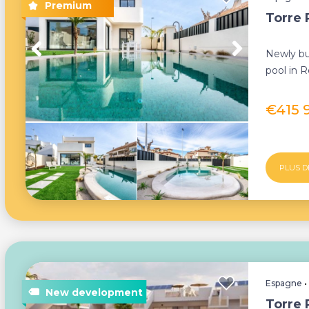
Torre 
Newly bui
pool in 
storey vil
€415 
PLUS D
Espagne
Torre