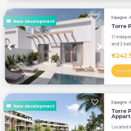
Espagne
•
Torre 
11 indepe
and 2 bat
kitchen, e
€242 
PLUS DE
Espagne
•
Torre 
Appar
Located i