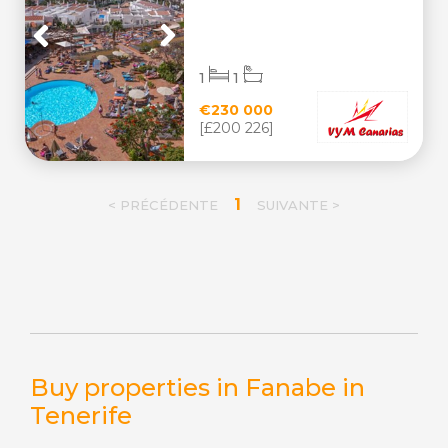
1
1
€230 000
[£200 226]
1
< PRÉCÉDENTE
SUIVANTE >
Buy properties in Fanabe in
Tenerife