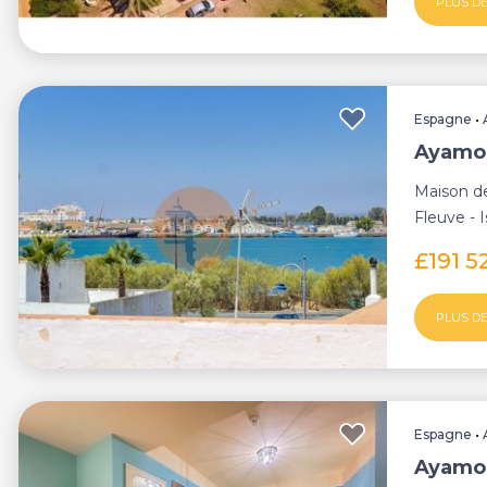
PLUS DE
Espagne
•
Ayamon
Maison de
Fleuve - 
cette cha
£191 5
PLUS DE
Espagne
•
Ayamo