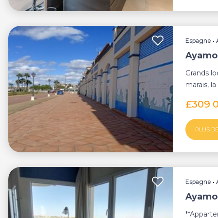
Espagne
•
Ayamon
Grands lo
marais, la
. Il a é...
£309 
PLUS DE
Espagne
•
Ayamo
**Appart