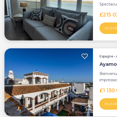
Spectacul
Découvrez
£215 
PLUS DE
Espagne
•
Ayamon
Bienvenu
impressi
la charma
£1 130
PLUS DE