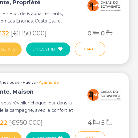
te, Propriété
 - Bloc de 8 appartements,
ion Las Encinas, Costa Esure,
 Huelva, Andalous...
 132
[€1 150 000]
0
0
CARTE
 DÉTAILS
ENREGISTRER
Andalousie
•
Huelva
•
Ayamonte
te, Maison
vous réveiller chaque jour dans la
de la campagne, avec le confort et
 d...
022
[€950 000]
4
5