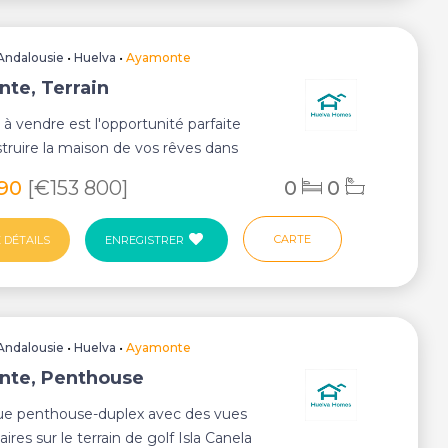
Andalousie
•
Huelva
•
Ayamonte
te, Terrain
n à vendre est l'opportunité parfaite
truire la maison de vos rêves dans
..
890
[€153 800]
0
0
CARTE
 DÉTAILS
ENREGISTRER
Andalousie
•
Huelva
•
Ayamonte
nte, Penthouse
ue penthouse-duplex avec des vues
ires sur le terrain de golf Isla Canela