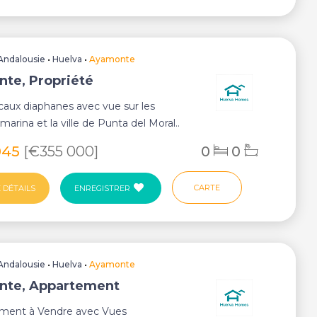
Andalousie
•
Huelva
•
Ayamonte
te, Propriété
caux diaphanes avec vue sur les
 marina et la ville de Punta del Moral..
045
[€355 000]
0
0
CARTE
 DÉTAILS
ENREGISTRER
Andalousie
•
Huelva
•
Ayamonte
nte, Appartement
ement à Vendre avec Vues