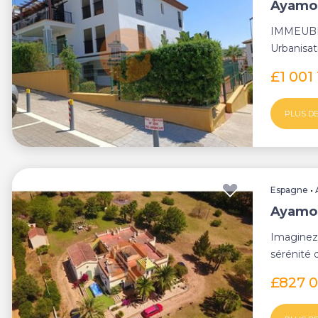
Ayamon
IMMEUBLE
Urbanisat
Ayamonte,
£1 001
PLUS DE
Espagne
•
Ayamon
Imaginez 
sérénité 
l'élégance
£827 