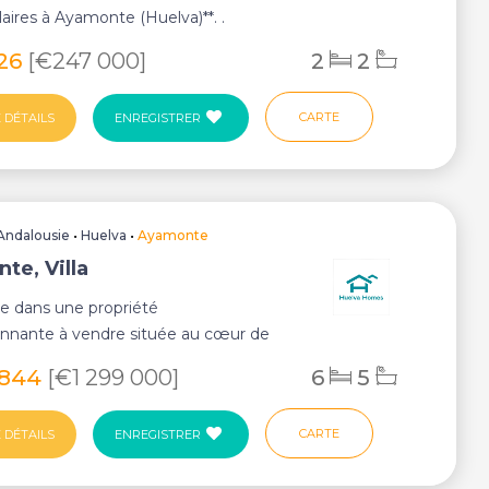
aires à Ayamonte (Huelva)**. .
 ce magnifique app...
026
[€247 000]
2
2
CARTE
 DÉTAILS
ENREGISTRER
Andalousie
•
Huelva
•
Ayamonte
te, Villa
e dans une propriété
onnante à vendre située au cœur de
nte ville d'Ayamont...
 844
[€1 299 000]
6
5
CARTE
 DÉTAILS
ENREGISTRER