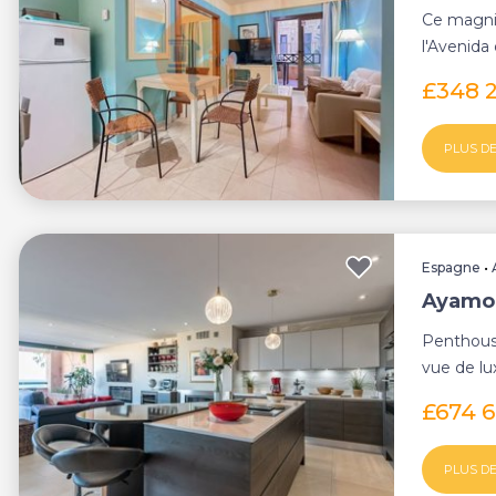
Ce magni
l'Avenida 
Ayamonte,
£348 
PLUS DE
Espagne
•
Ayamo
Penthouse
vue de lu
Découvre.
£674 
PLUS DE