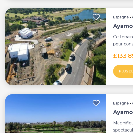
Espagne
•
Ayamon
Ce terrai
pour cons
un cadre .
£133 
PLUS DE
Espagne
•
Ayamo
Magnifiq
spectacula