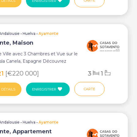
CARTE
 DÉTAILS
ENREGISTRER
Andalousie
•
Huelva
•
Ayamonte
te, Maison
 Ville avec 3 Chambres et Vue sur le
Isla Canela, Espagne Découvrez
rman...
21
[€220 000]
3
1
CARTE
 DÉTAILS
ENREGISTRER
Andalousie
•
Huelva
•
Ayamonte
nte, Appartement