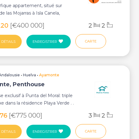
fique appartement, situé sur
de las Mojarras à Isla Canela,
 offre une op...
220
[€400 000]
2
2
CARTE
 DÉTAILS
ENREGISTRER
Andalousie
•
Huelva
•
Ayamonte
nte, Penthouse
 exclusif à Punta del Moral: triple
xe dans la résidence Playa Verde . .
..
676
[€775 000]
3
2
CARTE
 DÉTAILS
ENREGISTRER