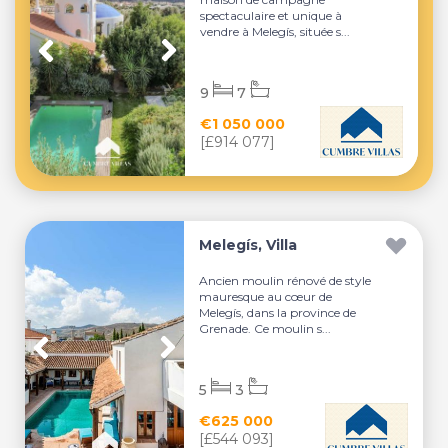
spectaculaire et unique à
vendre à Melegís, située s...
9
7
€1 050 000
[£914 077]
Melegís, Villa
Ancien moulin rénové de style
mauresque au cœur de
Melegís, dans la province de
Grenade. Ce moulin s...
5
3
€625 000
[£544 093]