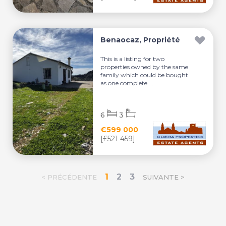
Benaocaz, Propriété
This is a listing for two
properties owned by the same
family which could be bought
as one complete ...
6
3
€599 000
[£521 459]
1
2
3
< PRÉCÉDENTE
SUIVANTE >