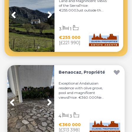
Land and Magnificent Views
of the SierraPrice:
€255.000Just outside th...
3
1
€255 000
[£221 990]
Benaocaz, Propriété
Exceptional Andalusian
residence with olive grove,
pool and magnificent
viewsPrice: €360.000Ne...
4
3
€360 000
[£313 398]