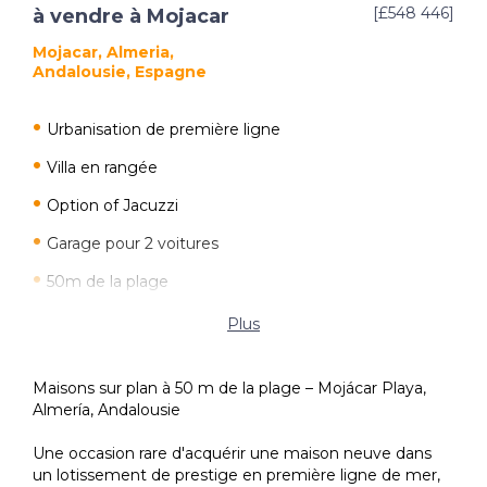
[£548 446]
à vendre à Mojacar
Mojacar, Almeria,
Andalousie, Espagne
Urbanisation de première ligne
Villa en rangée
Option of Jacuzzi
Garage pour 2 voitures
50m de la plage
Terrasses et terrasse sur le toit
Plus
Délai jusqu’à l’achèvement fin 2028
Maisons sur plan à 50 m de la plage – Mojácar Playa,
Hors plan
Almería, Andalousie
Une occasion rare d'acquérir une maison neuve dans
un lotissement de prestige en première ligne de mer,