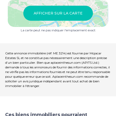
rez-de-chaussée, on trouve un salon et une salle à
manger lumineux et ouverts, avec un espace pour une
cuisine, s'ouvrant sur des terrasses à l'avant et à l'arrière,
AFFICHER SUR LA CARTE
ainsi que sur le jardin, créant ainsi un environnement de
vie intérieur-extérieur harmonieux. Ce niveau
comprend également une buanderie et des toilettes
La carte peut ne pas indiquer l'emplacement exact
pour invités.
Le premier étage comprend trois chambres doubles.
La chambre principale dispose d’une salle de bains
attenante avec douche et double vasque, d’un
Cette annonce immobilière (réf: ME 3214) est fournie par Mojacar
dressing avec placards intégrés et d’un accès à une
Estates SL et ne constitue pas nécessairement une description précise
terrasse privée avec vue sur la mer. Les deux autres
d’un bien particulier. Bien que aplaceinthesun.com (APITS Ltd.)
chambres sont toutes deux équipées de placards
demande à tous les annonceurs de fournir des informations correctes, il
ne vérifie pas les informations fournies et ne peut être tenu responsable
intégrés et partagent une salle de bains, également
pour quelque erreur que ce soit. Aplaceinthesun.com recommande de
équipée d’une douche et d’une double vasque.
solliciter un avis juridique indépendant avant tout achat de bien
immobilier à l'étranger.
Un escalier intérieur mène à la terrasse sur le toit, où
une pergola offre de l’ombre sur un vaste espace
extérieur, idéal pour se détendre ou recevoir.
Les logements en première ligne disposeront de
piscines privées d'eau salée, tandis que les propriétés
Ces biens immobiliers pourraient