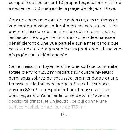
composé de seulement 10 propriétés, idéalement situé
à seulement 50 mètres de la plage de Mojácar Playa.
Conçues dans un esprit de modernité, ces maisons de
ville contemporaines offrent des espaces lumineux et
ouverts ainsi que des finitions de qualité dans toutes
les pièces. Les logements situés au rez-de-chaussée
bénéficieront d'une vue partielle sur la mer, tandis que
ceux situés aux étages supérieurs profiteront d'une vue
dégagée sur la Méditerranée.
Cette maison mitoyenne offre une surface construite
totale d'environ 202 m² répartis sur quatre niveaux :
demi-sous-sol, rez-de-chaussée, premier étage et une
terrasse sur le toit avec pergola. Sur cette surface,
environ 86 m² correspondent aux terrasses et aux
porches, ainsi qu'à un jardin privé de 23 m² avec la
possibilité d'installer un jacuzzi, ce qui donne une
surface habitable intérieure de 173 m².
Plus
Le demi-sous-sol comprend un garage privé pouvant
accueillir deux voitures, ainsi qu'un débarras séparé. Au