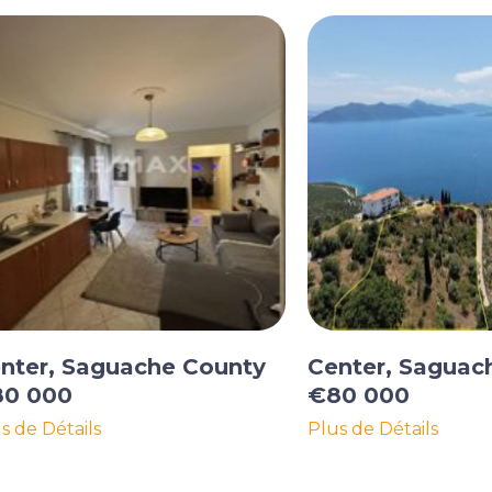
nter, Saguache County
Center, Saguac
0 000
€80 000
s de Détails
Plus de Détails