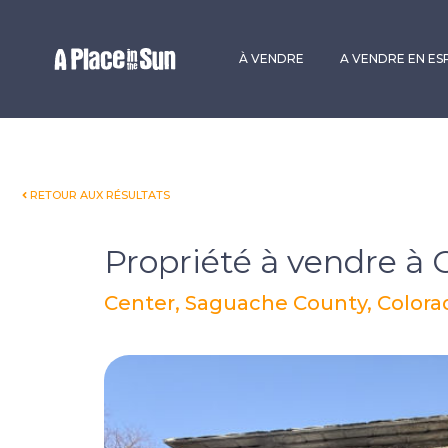
Premium
New development
À VENDRE
A VENDRE EN E
RETOUR AUX RÉSULTATS
Propriété à vendre à 
Center, Saguache County, Colorad