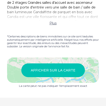
de 2 étages Grandes salles d'accueil avec ascenseur
Double porte d'entrée vers une salle de bain / salle de
bain lumineuse Gandalfitte de parquet en bois avec
Gandia est une ville florissante et qui offre tout ce dont
vous pourriez avoir besoin à votre porte, des magasins,
Plus
supermarchés, banques, centres médicaux et
gymnases à une fantastique sélection de bars, cafés et
restaurants proposant à la fois des plats traditionnels
*Certaines descriptions de biens immobiliers sur ce site sont traduites
automatiquement par intelligence artificielle. Malgré tous nos efforts pour
espagnols et internationaux. La ville possède
garantir leur exactitude, des erreurs ou des inexactitudes peuvent
également une riche scène culturelle, y compris un
subsister. La version originale de l'annonce fait foi.
théâtre, une vieille ville historique et des événements
et festivals locaux réguliers, ce qui en fait un endroit
animé pour vivre toute l'année. À seulement 5 minutes
en voiture (ou en vélo) vous accéderez aux
magnifiques plages de Gandia, connues pour leurs
AFFICHER SUR LA CARTE
larges sables dorés, leur drapeau bleu, leurs bars
(chiringuitos) et leur magnifique marina, parfaite pour la
voile, la restauration ou tout simplement pour profiter
La carte peut ne pas indiquer l'emplacement exact
du style de vie méditerranéen. L'aéroport de Zanzibar
est situé à l'extrême nord de la capitale de l'État. 1
heure de route ou prendre le train de Gandia ville dans
Valence et le métro directement au terminal de