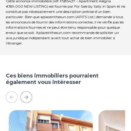
l'aéroport! L'aéroport de Alicante: approximativement 1
Cette annonce immobilière (réf: FSBS427 – Apartment Alegria
heure 15 minutes en voiture Options d'éducation à
€189,000 NEW LISTING) est fournie par For Sale by Sally in Spain et ne
constitue pas nécessairement une description précise d’un bien
proximité: écoles internationales à distance de conduite
particulier. Bien que aplaceinthesun.com (APITS Ltd.) demande à tous
Les écoles publiques et collèges espagnols locaux de la
les annonceurs de fournir des informations correctes, il ne vérifie pas les
ville Pourquoi cette propriété? Situation urbaine facile à
informations fournies et ne peut être tenu responsable pour quelque
parcourir Près des plages et du port de plaisance
erreur que ce soit. Aplaceinthesun.com recommande de solliciter un
Aménagement spacieux avec des options de vie
avis juridique indépendant avant tout achat de bien immobilier à
flexibles Grand potentiel de location Investissement
l'étranger.
Idéal Résidence secondaire ou résidence permanente
Possibilité de modernisation et de valeur ajoutée
Contactez-nous dès aujourd'hui votre place au soleil
espagnol vous attend! Que vous rêviez d'une escapade
ensoleillée, d'une Investissement intelligente ou d'un
Ces biens immobiliers pourraient
déménagement à temps plein à Espagne,
également vous intéresser
Appartement Alegria offre localisation, espace et
potentiel dans un seul forfait complet. Informations
importantes Aucune commission d'agence de
l'acheteur notre service est GRATUIT pour les
acheteurs Le prix exclut les taxes de transfert, les frais
de notaire et de registre Les meubles ne sont pas
inclus sauf indication précise Cette liste est informative
et non contraignante