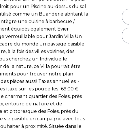
roit pour un Piscine au-dessus du sol
 utilisé comme un Buanderie abritant la
intègre une cuisine à barbecue /
ment équipés également Evier
ge verrouillable pour Jardin Villa Un
ur cadre du monde un paysage paisible
, à la fois des villes voisines, des
 vous cherchez un Individuelle
de la nature, ce Villa pourrait être
cuments pour trouver notre plan
es pièces aussi! Taxes annuelles: -
res (taxe sur les poubelles) 69,00 €
e charmant quartier des Foies, près
soi, entouré de nature et de
e et pittoresque des Foies, près du
une vie paisible en campagne avec tous
uhaiter à proximité. Située dans le