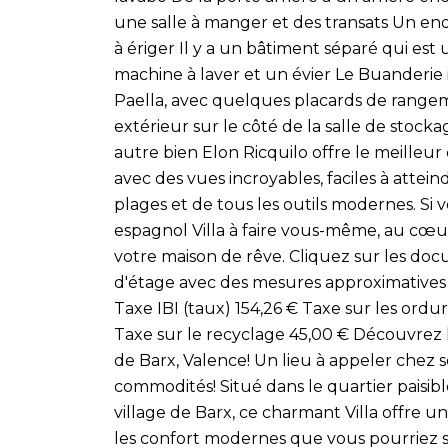
une salle à manger et des transats Un end
à ériger Il y a un bâtiment séparé qui est
machine à laver et un évier Le Buanderie 
Paella, avec quelques placards de range
extérieur sur le côté de la salle de stocka
autre bien Elon Ricquilo offre le meille
avec des vues incroyables, faciles à atteindre
plages et de tous les outils modernes. Si
espagnol Villa à faire vous-même, au cœur 
votre maison de rêve. Cliquez sur les do
d'étage avec des mesures approximatives d
Taxe IBI (taux) 154,26 € Taxe sur les ordu
Taxe sur le recyclage 45,00 € Découvrez l
de Barx, Valence! Un lieu à appeler chez 
commodités! Situé dans le quartier paisibl
village de Barx, ce charmant Villa offre 
les confort modernes que vous pourriez so