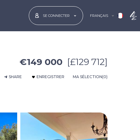
FRANÇAIS
SE CONNECTER
€149 000
[£129 712]
SHARE
ENREGISTRER
MA SÉLECTION
(0)