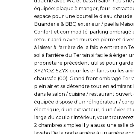
douche avec WC et bassin Salon / cuisine 
équipée: plaque à manger, four, extracteur
espace pour une bouteille d'eau chaude é
Buanderie & BBQ extérieur / paella Maiso
Confort et commodité: parking ombragé 
retour Jardin avec murs en pierre et divers 
à laisser à l'arrière de la faible entretien 
sol à l'arrière du Terrain si facile à ériger
propriétaire précédent utilisé pour garder
XYZYOZ15ZYX pour les enfants ou les an
chaussée (00): Grand front ombragé Terra
plein air et se détendre tout en admiran
dans le salon / cuisine / restaurant ouvert
équipée dispose d'un réfrigérateur / cong
électrique, d'un extracteur, d'un évier e
large du couloir intérieur, vous trouvere
2 chambres simples Il y a aussi une salle 
lavabo De la porte arrière à un arrière e