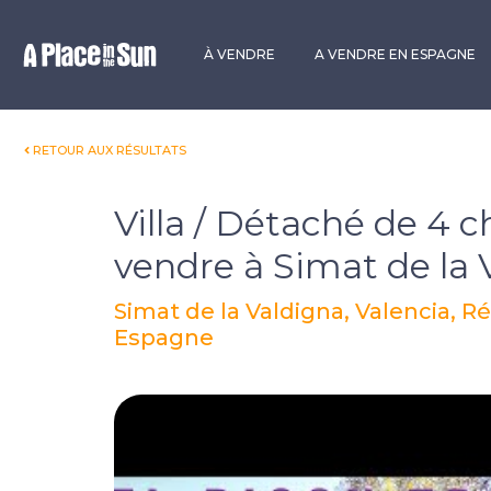
Premium
New development
À VENDRE
A VENDRE EN ESPAGNE
RETOUR AUX RÉSULTATS
Villa / Détaché de 4 
vendre à Simat de la 
Simat de la Valdigna, Valencia, R
Espagne