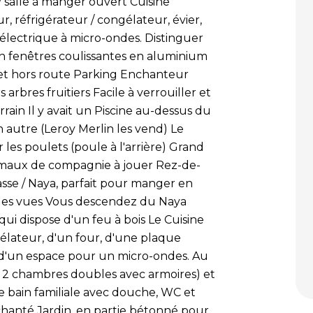
/ salle à manger ouvert Cuisine
, réfrigérateur / congélateur, évier,
lectrique à micro-ondes. Distinguer
n fenêtres coulissantes en aluminium
et hors route Parking Enchanteur
arbres fruitiers Facile à verrouiller et
Terrain Il y avait un Piscine au-dessus du
 un autre (Leroy Merlin les vend) Le
 les poulets (poule à l'arrière) Grand
imaux de compagnie à jouer Rez-de-
sse / Naya, parfait pour manger en
t les vues Vous descendez du Naya
 qui dispose d'un feu à bois Le Cuisine
élateur, d'un four, d'une plaque
t d'un espace pour un micro-ondes. Au
z 2 chambres doubles avec armoires) et
de bain familiale avec douche, WC et
nchanté Jardin, en partie bétonné pour