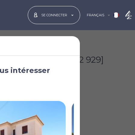
FRANÇAIS
SE CONNECTER
€325 000
[£282 929]
us intéresser