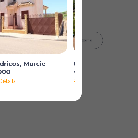
IMPRIMER LES DÉTAILS DE LA PROPRIÉTÉ
ricos, Murcie
Calasparra, Murcie
000
€295 000
Détails
Plus de Détails