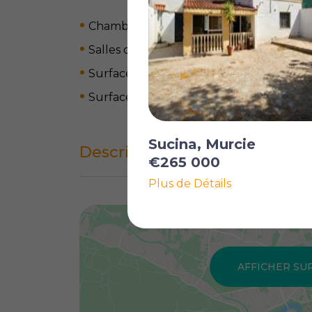
Chambres: 5
Salles de bain: 3
Surface du terrain: 1300 m
2
Surface habitable: 240 m
2
Sucina, Murcie
Description complète
€265 000
Plus de Détails
AFFICHER SU