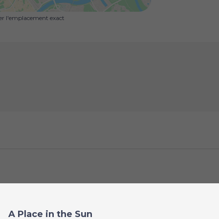
uer l'emplacement exact
A Place in the Sun