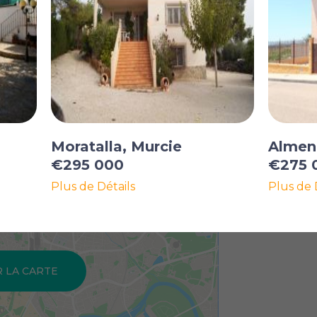
Moratalla, Murcie
Almend
€295 000
€275 
Plus de Détails
Plus de 
R LA CARTE