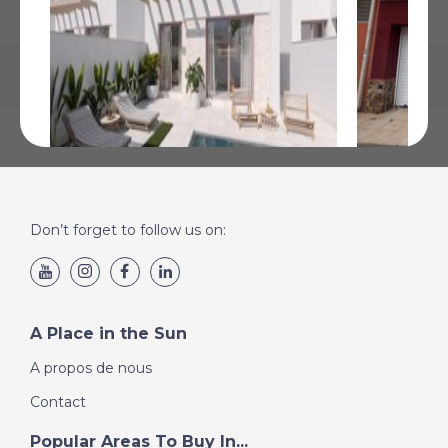
Torre Pacheco Town, Murcie
Los Alcáza
Don’t forget to follow us on:
€272 500
€269 900
Plus de Détails
Plus de Détai
A Place in the Sun
A propos de nous
Contact
Popular Areas To Buy In...