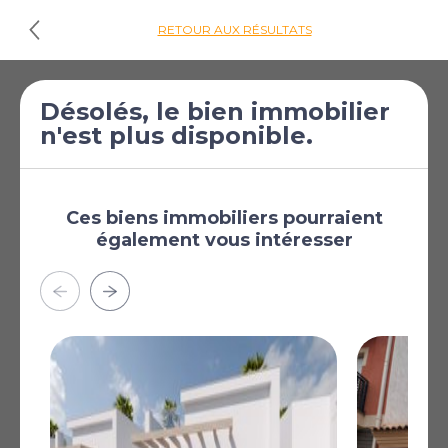
RETOUR AUX RÉSULTATS
€299 000
Villa de 4 chambres
Désolés, le bien immobilier
n'est plus disponible.
[£260 294]
à vendre à Gea y
Truyols
Gea y Truyols, Murcie,
Région de Murcie,
Ces biens immobiliers pourraient
Espagne
également vous intéresser
Plus
AFFICHER SUR LA CARTE
La carte peut ne pas indiquer l'emplacement exact