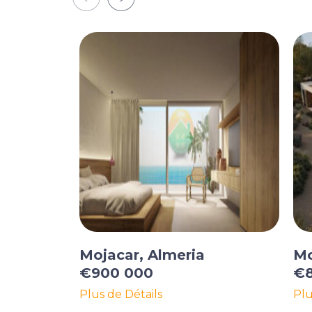
Mojacar, Almeria
Mo
€900 000
€8
Plus de Détails
Plu