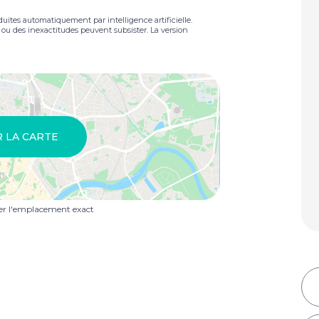
duites automatiquement par intelligence artificielle.
s ou des inexactitudes peuvent subsister. La version
R LA CARTE
uer l'emplacement exact