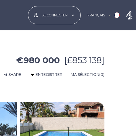
FRANÇAIS
SE CONNECTER
€980 000
[£853 138]
SHARE
ENREGISTRER
MA SÉLECTION
(0)