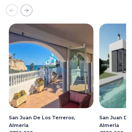
facile à Pulpí, Águilas, Murcie et au-delà, avec de
grandes villes et centres commerciaux à quelques
minutes en voiture.
Les aéroports sont accessibles en moins d une heure :
Corvera (Murcie) et Almería, ou Alicante à 90 minutes.
San Juan de los Terreros abrite également la plus
grande géode visitable d Europe, une fascinante grotte
de cristaux souterrains
San Juan De Los Terreros,
San Juan De 
Almeria
Almeria