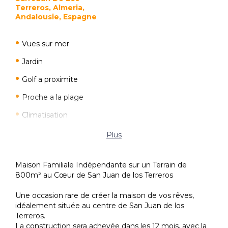
Terreros, Almeria,
Andalousie, Espagne
Vues sur mer
Jardin
Golf a proximite
Proche a la plage
Climatisation
Placards
Plus
Parcelle cloturee
Maison Familiale Indépendante sur un Terrain de
Electricite
800m² au Cœur de San Juan de los Terreros
Vues sur la montagne
Une occasion rare de créer la maison de vos rêves,
Vues
idéalement située au centre de San Juan de los
Terreros.
Double vitrage
La construction sera achevée dans les 12 mois, avec la