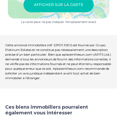
Vous rêvez d une maison privée au bord de la mer,
AFFICHER SUR LA CARTE
proche du centre-ville et de la plage
Voici votre chance une villa moderne, spacieuse et de
haute qualité, avec un design exclusif et fonctionnel qui
La carte peut ne pas indiquer l'emplacement exact
optimise les espaces intérieurs et extérieurs à tous les
niveaux. Construite selon les normes les plus élevées et
une attention minutieuse aux détails, elle offre confort,
élégance et efficacité.
Cette annonce immobilière (réf: SJPD1.10EV) est fournie par Grupo
Vivre à San Juan de los Terreros
Platinum Estates et ne constitue pas nécessairement une description
précise d’un bien particulier. Bien que aplaceinthesun.com (APITS Ltd.)
Ouvert toute l année, San Juan de los Terreros propose
demande à tous les annonceurs de fournir des informations correctes, il
ne vérifie pas les informations fournies et ne peut être tenu responsable
tout ce dont vous avez besoin au quotidien : écoles,
pour quelque erreur que ce soit. Aplaceinthesun.com recommande de
centre médical, commerces, bars, restaurants, salles de
solliciter un avis juridique indépendant avant tout achat de bien
sport, chiringuitos et bien plus encore. Vous y trouverez
immobilier à l'étranger.
des plages Pavillon Bleu et des criques calmes, idéales
pour les familles et les personnes à mobilité réduite.
À seulement 3 km se trouve le célèbre golf Aguilón,
ainsi que Desert Springs, Valle del Este et Marina de la
Torre à proximité. La ville est bien reliée par les routes
Ces biens immobiliers pourraient
principales et le réseau ferroviaire, offrant un accès
également vous intéresser