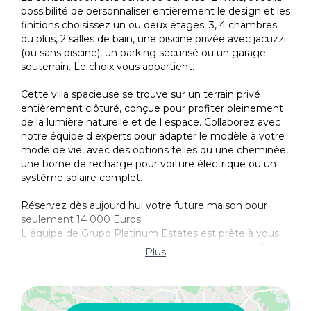
possibilité de personnaliser entièrement le design et les
Acces pave
finitions choisissez un ou deux étages, 3, 4 chambres
ou plus, 2 salles de bain, une piscine privée avec jacuzzi
(ou sans piscine), un parking sécurisé ou un garage
souterrain. Le choix vous appartient.
Cette villa spacieuse se trouve sur un terrain privé
entièrement clôturé, conçue pour profiter pleinement
de la lumière naturelle et de l espace. Collaborez avec
notre équipe d experts pour adapter le modèle à votre
mode de vie, avec des options telles qu une cheminée,
une borne de recharge pour voiture électrique ou un
système solaire complet.
Réservez dès aujourd hui votre future maison pour
seulement 14 000 Euros.
L équipe de Grupo Platinum Estates est prête à vous
accompagner à chaque étape appelez-nous au +34
Plus
950 466 112 pour plus d informations.
Un Mode de Vie Luxueux au Bord de la Mer