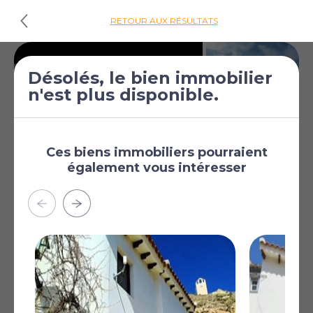
RETOUR AUX RÉSULTATS
Désolés, le bien immobilier
n'est plus disponible.
Ces biens immobiliers pourraient
également vous intéresser
€139 950
Maison de ville de 2
[£121 833]
chambres à vendre
à Palomares
Palomares, Almeria,