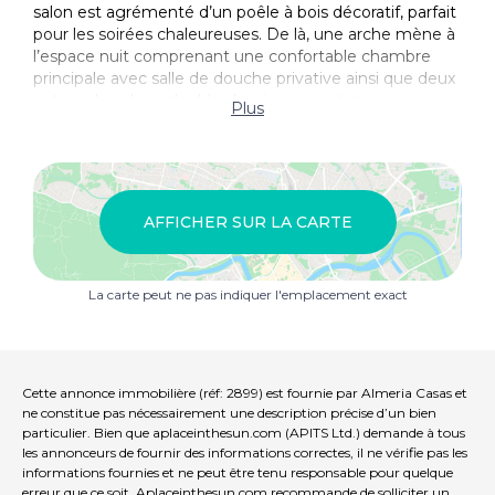
salon est agrémenté d’un poêle à bois décoratif, parfait
pour les soirées chaleureuses. De là, une arche mène à
l’espace nuit comprenant une confortable chambre
principale avec salle de douche privative ainsi que deux
autres chambres doubles lumineuses et spacieuses,
Plus
toutes desservies par une salle de bain familiale
moderne.
À l’extérieur, la villa dispose également d’un abri de
rangement pratique et de beaucoup d’espace pour les
AFFICHER SUR LA CARTE
repas ou la détente en plein air.
Ne manquez pas cette fantastique opportunité
La carte peut ne pas indiquer l'emplacement exact
d’acquérir une magnifique villa dans un endroit paisible
mais pratique ! Contactez AlmeriaCasas dès aujourd’hui
pour organiser une visite !
Cette annonce immobilière (réf: 2899) est fournie par Almeria Casas et
ne constitue pas nécessairement une description précise d’un bien
particulier. Bien que aplaceinthesun.com (APITS Ltd.) demande à tous
les annonceurs de fournir des informations correctes, il ne vérifie pas les
informations fournies et ne peut être tenu responsable pour quelque
erreur que ce soit. Aplaceinthesun.com recommande de solliciter un