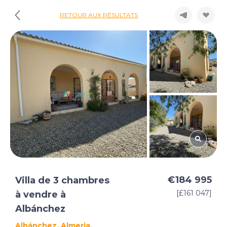
RETOUR AUX RÉSULTATS
€184 995
Villa de 3 chambres
[£161 047]
à vendre à
Albánchez
Albánchez, Almeria,