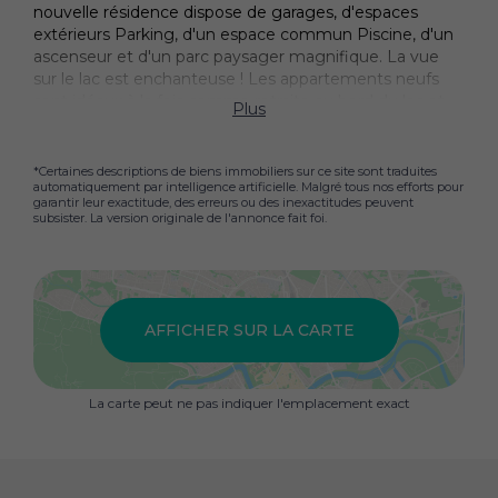
nouvelle résidence dispose de garages, d'espaces
extérieurs Parking, d'un espace commun Piscine, d'un
ascenseur et d'un parc paysager magnifique. La vue
sur le lac est enchanteuse ! Les appartements neufs
sont idéaux à la fois comme retraite au bord du lac et
Plus
comme Investissement. Parfait pour un séjour dans un
cadre luxueux ! Comme les appartements sont Neuf, ils
sont garantis. MENAGGIO Menaggio est la ville la plus
*Certaines descriptions de biens immobiliers sur ce site sont traduites
automatiquement par intelligence artificielle. Malgré tous nos efforts pour
importante de la côte ouest du lac de Côme. Il est
garantir leur exactitude, des erreurs ou des inexactitudes peuvent
situé au centre du département, au début d'une large
subsister. La version originale de l'annonce fait foi.
vallée qui monte vers le lac de Lugano. La ville est un
point de départ idéal pour tout type d'excursion. En
bateau, vous pourrez accéder aux somptueuses villas
du Centro Lago avec leurs magnifiques jardins. En bus
ou en voiture, vous pourrez traverser les nombreuses
AFFICHER SUR LA CARTE
vallées avec leurs villages et leurs anciennes routes de
communication. Enfin, à pied ou en VTT, on peut
découvrir les sentiers du parc de la Val Sanagra, un
La carte peut ne pas indiquer l'emplacement exact
grand poumon aux portes du Menaggio. Les amateurs
de sport peuvent s'aventurer sur la Via Ferrata de
Monte Grona ou sur le mur d'escalade situé entre
Menaggio et le hameau de Nobiallo. Menaggio est un