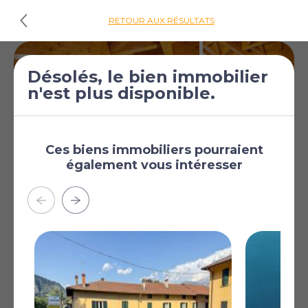
RETOUR AUX RÉSULTATS
Désolés, le bien immobilier
n'est plus disponible.
Ces biens immobiliers pourraient
également vous intéresser
Price On
Appartement de 2
Application
chambres à vendre
à Menaggio
Menaggio, Côme,