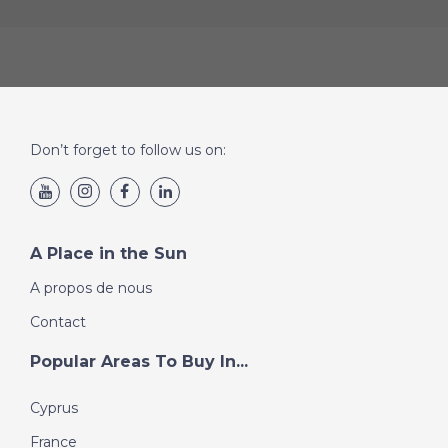
endroit idéal pour acheter une propriété. En effet, il y a
de belles maisons à vendre et le marché immobilier est
en plein essor grâce au fort flux de visiteurs. Tout au
long de l'année, Menaggio et l'ensemble du lac de
Côme offrent la possibilité de louer votre propriété
grâce à des locations hebdomadaires comme maisons
de vacances.
Don’t forget to follow us on:
A Place in the Sun
A propos de nous
Contact
Popular Areas To Buy In...
Cyprus
France