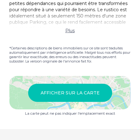
petites dépendances qui pourraient être transformées
pour répondre à une variété de besoins. Le rustico est
idéalement situé à seulement 150 mètres d'une zone
publique Parking, ce qui le rend facilement accessible
une caractéristique rare pour une maison aussi
Plus
traditionnelle non cachée dans les hautes montagnes.
Il s'agit d'un projet de rénovation complet, offrant la
possibilité de créer une retraite au bord du lac sur
*Certaines descriptions de biens immobiliers sur ce site sont traduites
automatiquement par intelligence artificielle. Malgré tous nos efforts pour
mesure avec un charme rustique, à proximité des
garantir leur exactitude, des erreurs ou des inexactitudes peuvent
commodités locales et de la nature. Des propriétés
subsister. La version originale de l'annonce fait foi.
comme celle-ci si proches du lac et du village, mais
totalement indépendantes sont de plus en plus
difficiles à trouver.
AFFICHER SUR LA CARTE
La carte peut ne pas indiquer l'emplacement exact