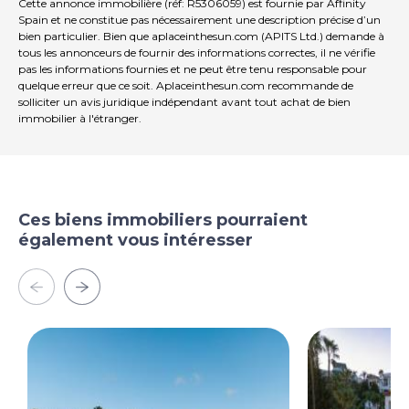
véhicules. L'échelle du Terrain assure un fort sentiment
Cette annonce immobilière (réf: R5306059) est fournie par Affinity
d'exclusivité et de séparation, tandis que l'orientation
Spain et ne constitue pas nécessairement une description précise d’un
bien particulier. Bien que aplaceinthesun.com (APITS Ltd.) demande à
vers le sud garantit la lumière du soleil toute la journée
tous les annonceurs de fournir des informations correctes, il ne vérifie
et une vue imprenable sur le littoral méditerranéen et
pas les informations fournies et ne peut être tenu responsable pour
les montagnes environnantes. Puerto del Almendro
quelque erreur que ce soit. Aplaceinthesun.com recommande de
est un quartier résidentiel bien établi connu pour son
solliciter un avis juridique indépendant avant tout achat de bien
intimité et sa vue sur le haut, situé à quelques minutes
immobilier à l'étranger.
des plages du Costa del Sol, des boutiques et du port
de plaisance de Puerto Banús, et des commodités de
Marbella et San Pedro. Les écoles internationales, les
terrains de golf renommés tels que Los Arqueros et La
Quinta et les restaurants raffinés du village de
Ces biens immobiliers pourraient
Benahavís sont facilement accessibles. C'est une
également vous intéresser
propriété qui combine l'échelle, l'indépendance et le
paysage panoramique avec un accès immédiat au style
de vie qui définit l'ouest Costa del Sol.