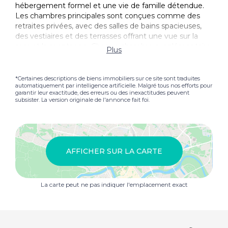
hébergement formel et une vie de famille détendue.
Les chambres principales sont conçues comme des
retraites privées, avec des salles de bains spacieuses,
des vestiaires et des terrasses offrant une vue sur la
mer et la montagne. Chaque chambre supplémentaire
Plus
bénéficie de sa propre salle de bain, assurant ainsi le
confort et l'autonomie de la famille et des invités. Le
client séparé Maison améliore la flexibilité, idéal pour la
*Certaines descriptions de biens immobiliers sur ce site sont traduites
automatiquement par intelligence artificielle. Malgré tous nos efforts pour
famille élargie, le personnel ou les visiteurs de longue
garantir leur exactitude, des erreurs ou des inexactitudes peuvent
durée tout en préservant l'intimité dans la résidence
subsister. La version originale de l'annonce fait foi.
principale. Les installations de divertissement et de
style de vie sont soigneusement intégrées, y compris
une salle de cinéma dédiée, une bodega de vin et une
salle de sport entièrement équipée, qui favorisent à la
fois les loisirs et la vie toute l'année. À l'extérieur, deux
AFFICHER SUR LA CARTE
piscines desservent différentes zones du domaine,
entourées de jardins paysagers, de terrasses de
bronzage et de zones de séjour variées qui invitent à
La carte peut ne pas indiquer l'emplacement exact
des rassemblements ou à une relaxation tranquille.
L'approche est discrète et impressionnante, avec une
allée privée menant à un garage important et une
capacité Parking pouvant accueillir jusqu'à dix-huit