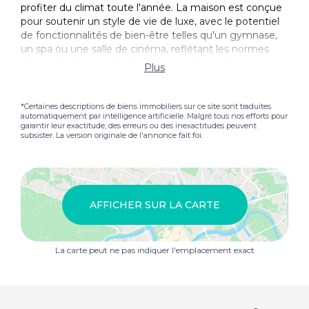
profiter du climat toute l'année. La maison est conçue
pour soutenir un style de vie de luxe, avec le potentiel
de fonctionnalités de bien-être telles qu'un gymnase,
un spa ou une salle de cinéma, reflétant les normes
d'une retraite cinq étoiles. Une entrée discrète, une
Plus
allée privée et un Parking couvert assurent la
commodité, tandis que l'environnement sécurisé et
peu dense offre la tranquillité d'esprit et l'exclusivité. Sur
*Certaines descriptions de biens immobiliers sur ce site sont traduites
automatiquement par intelligence artificielle. Malgré tous nos efforts pour
le côté sud et surélevée, la propriété bénéficie de vues
garantir leur exactitude, des erreurs ou des inexactitudes peuvent
Vue panoramique sur des collines vallonnées jusqu'à la
subsister. La version originale de l'annonce fait foi.
mer Méditerranée, avec des couchers de soleil
spectaculaires. Situé dans les collines prestigieuses de
Benahavís, le cadre combine intimité et nature avec un
accès facile à des terrains de golf de classe mondiale,
de la gastronomie, des écoles internationales et les
AFFICHER SUR LA CARTE
plages de Marbella et du New Golden Mile, ce qui le
rend idéal pour la vie à temps plein et haut de gamme.
La carte peut ne pas indiquer l'emplacement exact