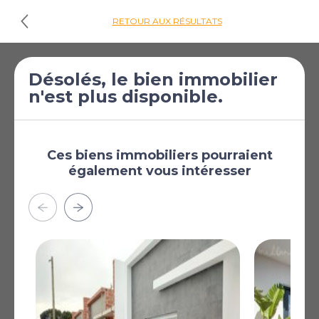
RETOUR AUX RÉSULTATS
Désolés, le bien immobilier
Cliquez ici pour
n'est plus disponible.
les plans d'étages
€395 950
Villa de 3 chambres
[£344 694]
à vendre à Torre
Ces biens immobiliers pourraient
également vous intéresser
Pacheco Town
Torre Pacheco Town,
Murcie, Région de
Murcie, Espagne
Maisons de 3 chambres à Roldán, situées dans un
quartier résidentiel calme de la commune de Torre
Pacheco, offrant un équilibre idéal entre confort,
intimité et accessibilité. À seulement 15 minutes de
l’aéroport international de Murcie et à quelques