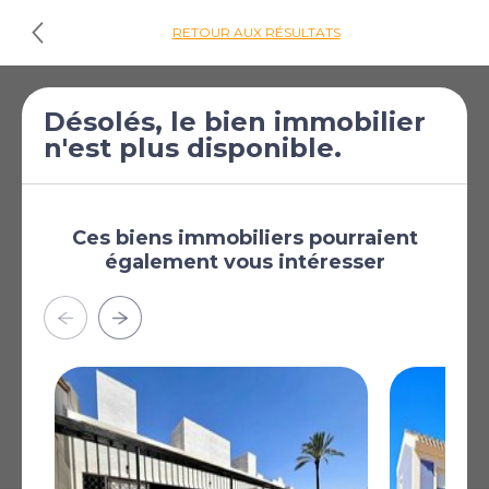
RETOUR AUX RÉSULTATS
€289 000
Villa de 3 chambres
Désolés, le bien immobilier
n'est plus disponible.
[£251 589]
à vendre à Moratalla
Moratalla, Murcie, Région
de Murcie, Espagne
Ces biens immobiliers pourraient
Plus
également vous intéresser
AFFICHER SUR LA CARTE
La carte peut ne pas indiquer l'emplacement exact