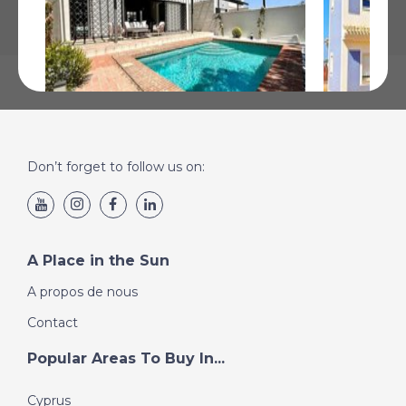
Don’t forget to follow us on:
Peraleja Golf, Murcie
Lorca, Mur
€298 000
€272 000
Plus de Détails
Plus de Détai
A Place in the Sun
A propos de nous
Contact
Popular Areas To Buy In...
Cyprus