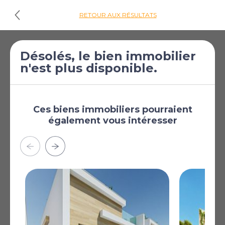
RETOUR AUX RÉSULTATS
€270 000
Villa de 3 chambres
Désolés, le bien immobilier
n'est plus disponible.
[£235 048]
à vendre à San
Javier
San Javier, Murcie,
Région de Murcie,
Ces biens immobiliers pourraient
Espagne
également vous intéresser
Plus
AFFICHER SUR LA CARTE
La carte peut ne pas indiquer l'emplacement exact