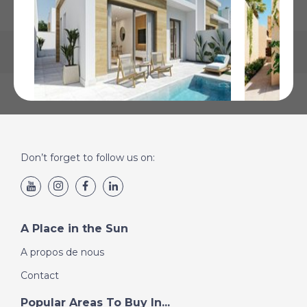
Torre Pacheco Town, Murcie
Fuente Ál
Don’t forget to follow us on:
€259 900
€272 464
Plus de Détails
Plus de Détai
A Place in the Sun
A propos de nous
Contact
Popular Areas To Buy In...