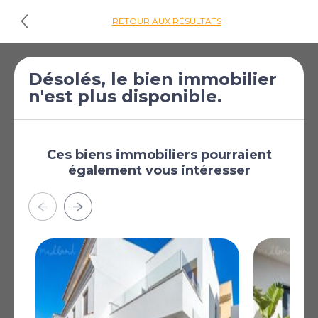
RETOUR AUX RÉSULTATS
Désolés, le bien immobilier
Cliquez ici pour
n'est plus disponible.
les plans d'étages
€419 900
Villa de 3 chambres
[£365 544]
à vendre à Los
Ces biens immobiliers pourraient
également vous intéresser
Alcázares
Los Alcázares, Murcie,
Région de Murcie,
Espagne
Nouveau complexe de villas, à moins de 500 mètres de
la plage de Los Alcázares, sur la Costa Cálida. Situation
idéale avec des vues fantastiques sur la mer, tout en
étant proche d´une variété de services nécessaires au
quotidien tels que, des supermarchés, des bars et des