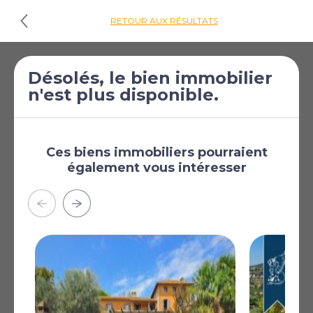
RETOUR AUX RÉSULTATS
Désolés, le bien immobilier
Cliquez ici pour
n'est plus disponible.
les plans d'étages
€1 250 000
Villa de 9 chambres
[£1 088 187]
à vendre à Citta
Ces biens immobiliers pourraient
également vous intéresser
della Pieve
Citta della Pieve,
Pérouse, Ombrie, Italie
Le Villa est immergé dans le cœur vert de l'Ombrie, à
quelques minutes de la Città della Pieve, dans un
emplacement qui combine tranquillité et intimité.
L'accès est par une route asphaltée menant à une
grande porte d'entrée, au-delà de laquelle s'ouvre un
parc d'environ 9 000 mètres carrés, caractérisé par une