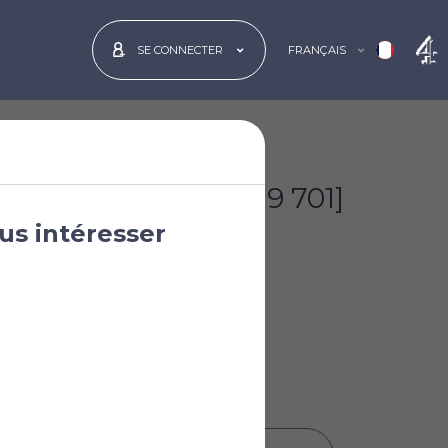
FRANÇAIS
SE CONNECTER
€137 500
[£119 701]
us intéresser