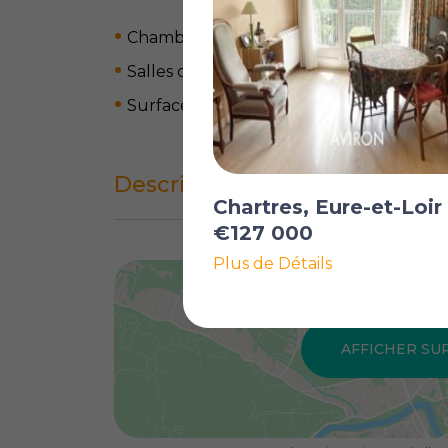
Chambres: 2
Salles de bain: 2
Surface du terrain: 300 m
2
Description complète
Chartres, Eure-et-Loir
€127 000
Plus de Détails
AFFICHER SU