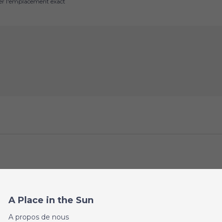
uer l'emplacement exact
A Place in the Sun
A propos de nous