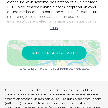
extérieure, d'un système de filtration et d'un éclairage
LED.Solarium avec cuisine d'été : Comprend un évier
et une pré-installation pour une machine à laver et un
mini-réfrigérateur, accessible par un escalier
extérieur.Appareils électroménagers de haute qualité :
Plaque vitrocéramique, four, micro-ondes à colonne,
Plus
réfrigérateur, hotte aspirante et lave-vaisselle intégré
de marque Balay.Les autres points forts sont les
sanitaires en porcelaine de première qualité dans les
salles de bains, les armoires entièrement équipées avec
des portes laquées blanches, et l'éclairage LED
AFFICHER SUR LA CARTE
intérieur et extérieur à faible consommation d'énergie.
Un emplacement de choix avec une excellente
La carte peut ne pas indiquer l'emplacement exact
connectivitéSituées dans le charmant village de Torre-
Pacheco, ces villas sont entourées de commodités
essentielles comme des supermarchés, des banques,
des bars et des restaurants. L'emplacement offre un
équilibre idéal entre la tranquillité et l'accessibilité :
Cette annonce immobilière (réf: RS-61069) est fournie par El Toro
Urbanismo Costa Blanca SL et ne constitue pas nécessairement une
Plages de Mar Menor : À 15 minutes en voiture (environ
description précise d’un bien particulier. Bien que aplaceinthesun.com
12 km).Aéroport international de Murcie : À seulement
(APITS Ltd.) demande à tous les annonceurs de fournir des
informations correctes, il ne vérifie pas les informations fournies et ne