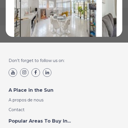
Adeje, Tenerife
San Eugeni
Don’t forget to follow us on:
€319 000
€289 000
Plus de Détails
Plus de Détai
A Place in the Sun
A propos de nous
Contact
Popular Areas To Buy In...