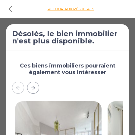
RETOUR AUX RÉSULTATS
€360 000
Maison de 2
Désolés, le bien immobilier
n'est plus disponible.
[£313 398]
chambres à vendre
à Chayofa
Chayofa, Tenerife, Iles
Canaries, Espagne
Ces biens immobiliers pourraient
également vous intéresser
Plus
AFFICHER SUR LA CARTE
La carte peut ne pas indiquer l'emplacement exact