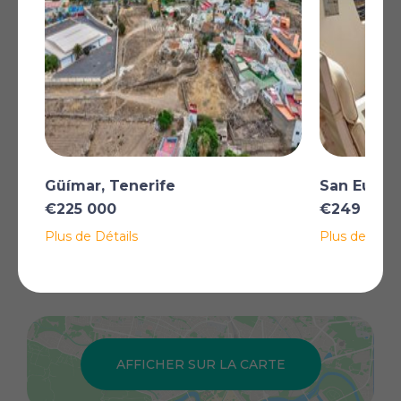
privé avec barbecue, salle à manger d'été et un
magnifique Jardin d'arbres fruitiers et de fleurs. L'étage
supérieur est de 35 m2, il se compose d'une chambre
avec ses 6 m2 Terrasse et de belles vues sur la forêt, les
montagnes et partiellement la mer, il y a une salle de
bain et un bureau qui peut être converti en une autre
chambre. Il est possible d'agrandir légalement le m2
habitable sur le Rez-de-chaussée.Vendu en partie
Meublé et entièrement équipé.Taxe annuelle IBI €
104.Référence. 8568
Güímar, Tenerife
San Eugeni
Plus
€225 000
€249 000
Plus de Détails
Plus de Détai
*Certaines descriptions de biens immobiliers sur ce site sont traduites
automatiquement par intelligence artificielle. Malgré tous nos efforts pour
garantir leur exactitude, des erreurs ou des inexactitudes peuvent
subsister. La version originale de l'annonce fait foi.
AFFICHER SUR LA CARTE