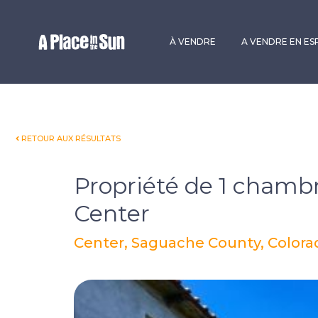
Premium
New development
À VENDRE
A VENDRE EN E
RETOUR AUX RÉSULTATS
Propriété de 1 chamb
Center
Center, Saguache County, Colorad