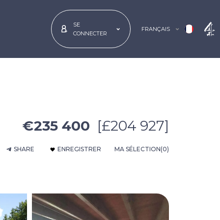
SE
FRANÇAIS
CONNECTER
€235 400
[£204 927]
SHARE
ENREGISTRER
MA SÉLECTION
(0)