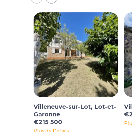
Villeneuve-sur-Lot, Lot-et-
Vi
Garonne
€2
€215 500
Plu
Plus de Détails