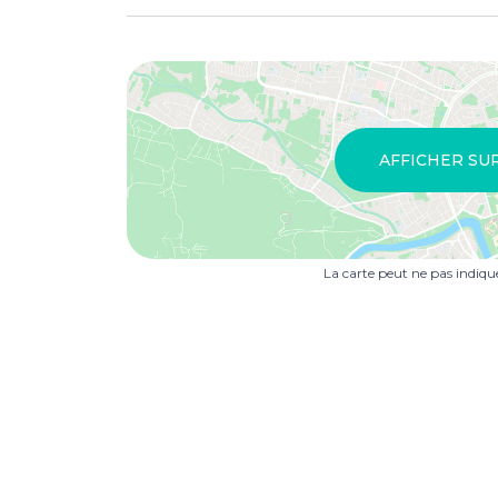
AFFICHER SU
La carte peut ne pas indiq