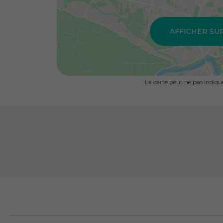
AFFICHER SU
La carte peut ne pas indiq