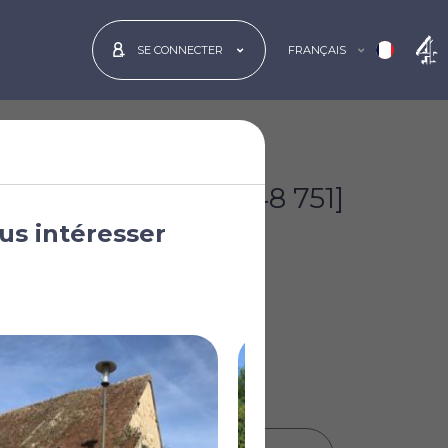
FRANÇAIS
SE CONNECTER
€56 000
[£48 751]
us intéresser