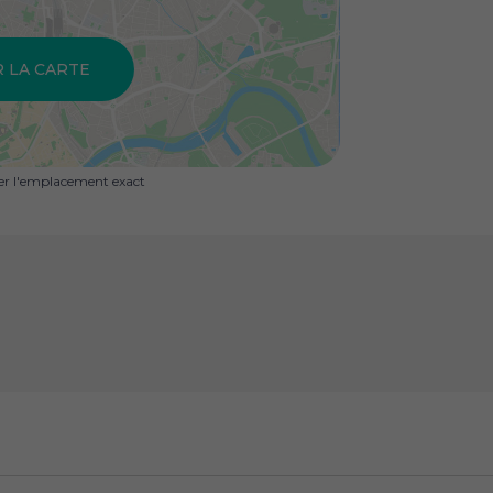
R LA CARTE
uer l'emplacement exact