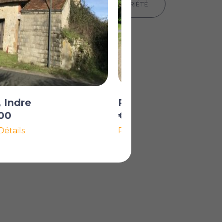
IMPRIMER LES DÉTAILS DE LA PROPRIÉTÉ
 Indre
Reboursin, Indre
00
€45 750
Détails
Plus de Détails