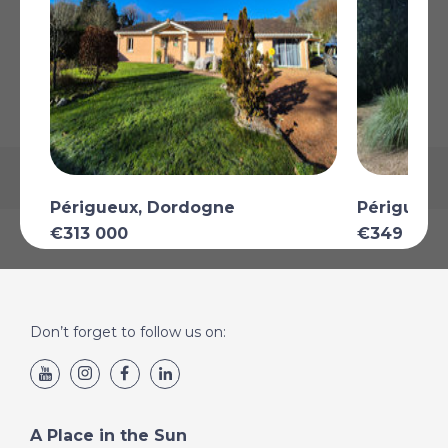
AFFICHER SUR LA CARTE
La carte peut ne pas indiquer l'emplacement exact
Périgueux, Dordogne
Périgueux
€313 000
€349 000
Plus de Détails
Plus de Détai
Don’t forget to follow us on:
A Place in the Sun